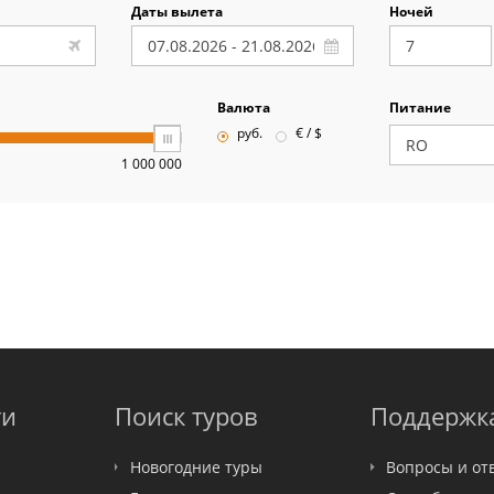
Даты вылета
Ночей
Валюта
Питание
руб.
€ / $
1 000 000
ти
Поиск туров
Поддержк
Новогодние туры
Вопросы и от