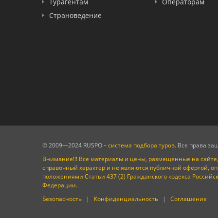
Турагентам
Операторам
LOTI
Страноведение
Russian Express
Интурист
Travelata
© 2009—2024 RUSPO –
система подбора туров
. Все права з
Внимание!!! Все материалы и цены, размещенные на сайте,
справочный характер и не являются публичной офертой, о
положениями Статьи 437 (2) Гражданского кодекса Российс
Федерации.
Безопасность
|
Конфиденциальность
|
Соглашение