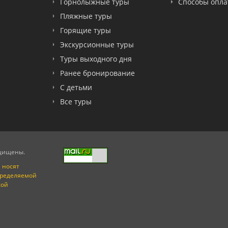
Горнолыжные туры
Способы опл
Пляжные туры
Горящие туры
Экскурсионные туры
Туры выходного дня
Ранее бронирование
С детьми
Все туры
ащищены.
 носят
пределяемой
кой