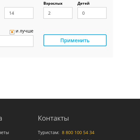
Взрослых
Детей
и лучше
Применить
а
Контакты
веты
Туристам:
8 800 100 54 34