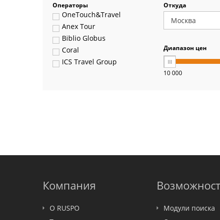
Операторы
Откуда
OneTouch&Travel
Anex Tour
Biblio Globus
Диапазон цен
Coral
ICS Travel Group
10 000
Pegas Touristik
Art-Tour
Delfin
Panteon
Ambotis
Paks
Amigo-S
Pac Group
Alean
Sunmar
Компания
Возможнос
PlanTravel
FUN&SUN ex TUI
О RUSPO
Модули поиска
Крымская Волна