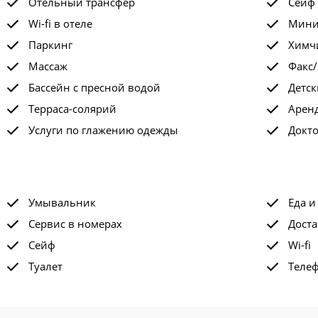
Отельный трансфер
Сейф
Wi-fi в отеле
Мини
Паркинг
Химчи
Массаж
Факс/
Бассейн с пресной водой
Детск
Терраса-солярий
Арен
Услуги по глажению одежды
Докт
Умывальник
Еда и
Сервис в номерах
Доста
Сейф
Wi-fi
Туалет
Теле