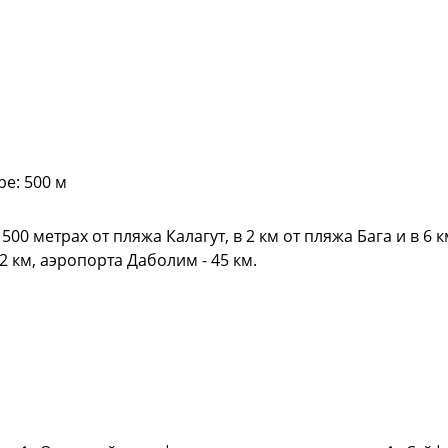
е: 500 м
0 метрах от пляжа Калагут, в 2 км от пляжа Бага и в 6 к
2 км, аэропорта Даболим - 45 км.