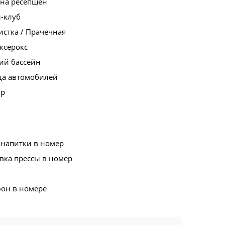
 на ресепшен
-клуб
стка / Прачечная
ксерокс
ий бассейн
да автомобилей
ор
 напитки в номер
вка прессы в номер
фон в номере