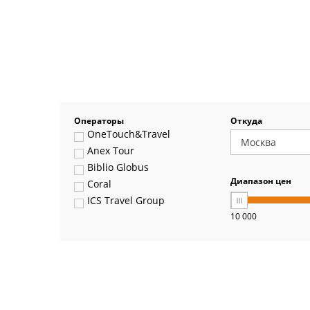
Операторы
Откуда
OneTouch&Travel
Anex Tour
Biblio Globus
Диапазон цен
Coral
ICS Travel Group
10 000
Pegas Touristik
Art-Tour
Delfin
Panteon
Ambotis
Paks