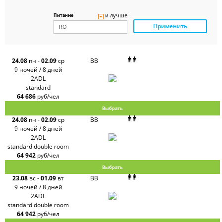
Delfin
Panteon
и лучше
Питание
Ambotis
Применить
Paks
Amigo-S
Pac
Group
Alean
24.08
пн
-
02.09
ср
BB
Sunmar
9 ночей / 8 дней
PlanTravel
2ADL
FUN&SUN
standard
ex TUI
64 686
руб/чел
Крымская
Волна
Выбрать
LOTI
24.08
пн
-
02.09
ср
BB
Russian
Express
9 ночей / 8 дней
Интурист
2ADL
Travelata
standard double room
64 942
руб/чел
Выбрать
23.08
вс
-
01.09
вт
BB
9 ночей / 8 дней
2ADL
standard double room
64 942
руб/чел