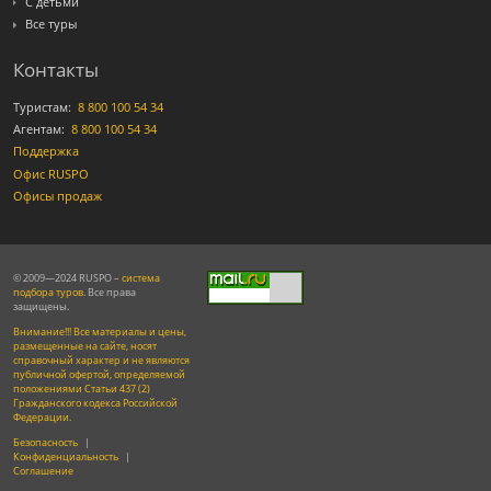
С детьми
Все туры
Контакты
Туристам:
8 800 100 54 34
Агентам:
8 800 100 54 34
Поддержка
Офис RUSPO
Офисы продаж
© 2009—2024 RUSPO –
система
подбора туров
. Все права
защищены.
Внимание!!! Все материалы и цены,
размещенные на сайте, носят
справочный характер и не являются
публичной офертой, определяемой
положениями Статьи 437 (2)
Гражданского кодекса Российской
Федерации.
Безопасность
|
Конфиденциальность
|
Соглашение