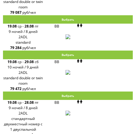
standard double or twin
room
79 087
руб/чел
Выбрать
19.08
ср
-
28.08
пт
BB
9 ночей / 8 дней
2ADL
standard
79 284
руб/чел
Выбрать
19.08
ср
-
29.08
сб
BB
10 ночей / 9 дней
2ADL
standard double or twin
room
79 472
руб/чел
Выбрать
19.08
ср
-
28.08
пт
BB
9 ночей / 8 дней
2ADL
стандартный
двухместный номер с
1 двуспальной