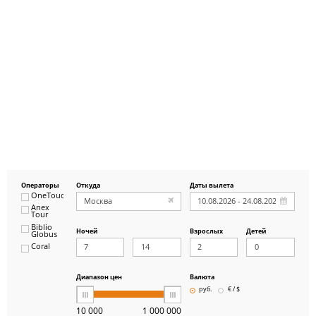
Операторы
Откуда
Даты вылета
OneTouch&Travel
Anex
Tour
Biblio
Ночей
Взрослых
Детей
Globus
Coral
ICS
Travel
Group
Диапазон цен
Валюта
Pegas
руб.
€ / $
Touristik
Art-Tour
10 000
1 000 000