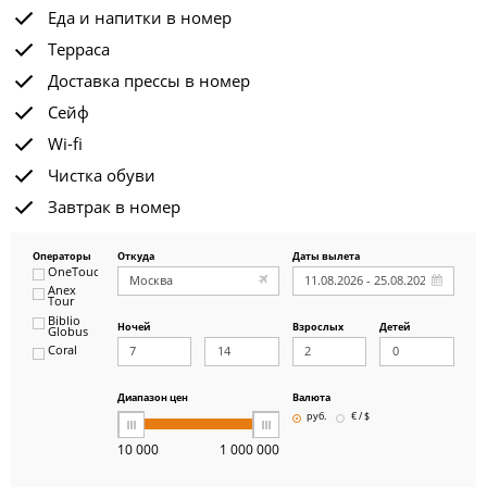
Еда и напитки в номер
Терраса
Доставка прессы в номер
Сейф
Wi-fi
Чистка обуви
Завтрак в номер
Операторы
Откуда
Даты вылета
OneTouch&Travel
Anex
Tour
Biblio
Ночей
Взрослых
Детей
Globus
Coral
ICS
Travel
Group
Диапазон цен
Валюта
Pegas
руб.
€ / $
Touristik
Art-Tour
10 000
1 000 000
Delfin
Panteon