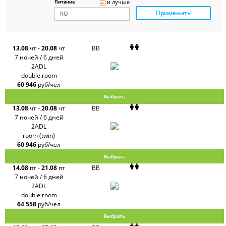
и лучше
Питание
Ambotis
Применить
Paks
Amigo-S
Pac
Group
Alean
13.08
чт
-
20.08
чт
BB
Sunmar
7 ночей / 6 дней
PlanTravel
2ADL
FUN&SUN
double room
ex TUI
60 946
руб/чел
Крымская
Волна
Выбрать
LOTI
13.08
чт
-
20.08
чт
BB
Russian
Express
7 ночей / 6 дней
Интурист
2ADL
Travelata
room (twin)
60 946
руб/чел
Выбрать
14.08
пт
-
21.08
пт
BB
7 ночей / 6 дней
2ADL
double room
64 558
руб/чел
Выбрать