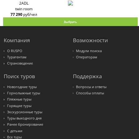
2ADL
twin room
77 290
руб/чел
Выбрать
Компания
Возможности
О RUSPO
Модули поиска
Турагентам
Операторам
Страноведение
Поиск туров
Поддержка
Новогодние туры
Вопросы и ответы
Горнолыжные туры
Способы оплаты
Пляжные туры
Горящие туры
Экскурсионные туры
Туры выходного дня
Ранее бронирование
С детьми
Все туры