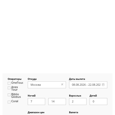
Операторы
Откуда
Даты вылета
OneTouch&Travel
Anex
Tour
Biblio
Ночей
Взрослых
Детей
Globus
Coral
ICS
Travel
Group
Диапазон цен
Валюта