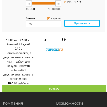
Pegas
руб.
€ / $
Touristik
Art-Tour
10 000
1 000 000
Delfin
Panteon
и лучше
Питание
Ambotis
Применить
Paks
Amigo-S
Pac
Group
Alean
18.08
вт
-
27.08
чт
RO
Sunmar
9 ночей / 8 дней
PlanTravel
2ADL
FUN&SUN
номер «делюкс», 1
ex TUI
двуспальная кровать
Крымская
Волна
«кинг-сайз», для
LOTI
некурящих (with
Russian
sofabed) (1
Express
двуспальная кровать
Интурист
«кинг-сайз»)
Travelata
84 168
руб/чел
Выбрать
Компания
Возможности