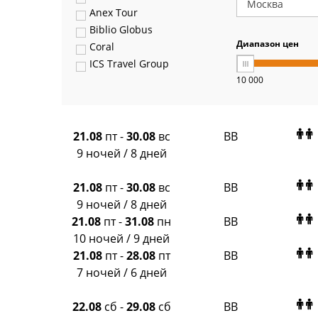
Anex Tour
Biblio Globus
Диапазон цен
Coral
ICS Travel Group
10 000
Pegas Touristik
Art-Tour
Delfin
Panteon
21.08
пт
-
30.08
вс
BB
Ambotis
9 ночей / 8 дней
Paks
Amigo-S
21.08
пт
-
30.08
вс
BB
Pac Group
9 ночей / 8 дней
Alean
21.08
пт
-
31.08
пн
BB
Sunmar
10 ночей / 9 дней
PlanTravel
21.08
пт
-
28.08
пт
BB
FUN&SUN ex TUI
7 ночей / 6 дней
Крымская Волна
LOTI
22.08
сб
-
29.08
сб
BB