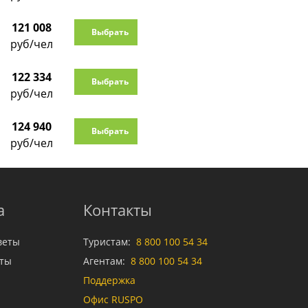
121 008
Выбрать
руб/чел
122 334
Выбрать
руб/чел
124 940
Выбрать
руб/чел
а
Контакты
веты
Туристам:
8 800 100 54 34
аты
Агентам:
8 800 100 54 34
Поддержка
Офис RUSPO