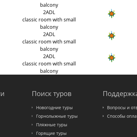
balcony
2ADL
classic room with small
balcony
2ADL
classic room with small
balcony
2ADL
classic room with small
balcony
ти
Поиск туров
Поддержк
Новогодние туры
Вопросы и от
Горнолыжные туры
Способы опл
Пляжные туры
Горящие туры