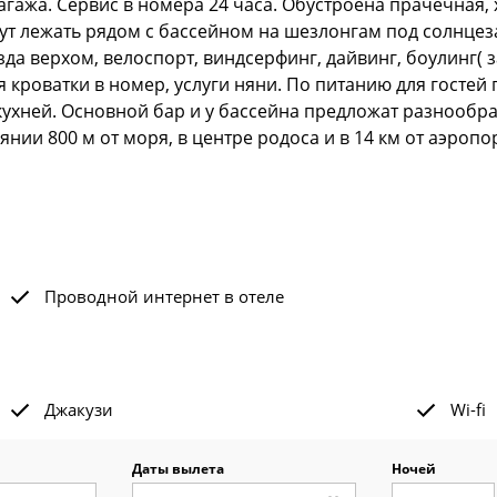
агажа. Сервис в номера 24 часа. Обустроена прачечная, 
ут лежать рядом с бассейном на шезлонгам под солнцез
зда верхом, велоспорт, виндсерфинг, дайвинг, боулинг(
я кроватки в номер, услуги няни. По питанию для гостей
ухней. Основной бар и у бассейна предложат разнообра
нии 800 м от моря, в центре родоса и в 14 км от аэропо
Проводной интернет в отеле
Джакузи
Wi-fi
Даты вылета
Ночей