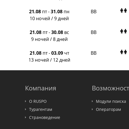
21.08
пт
-
31.08
пн
BB
10 ночей / 9 дней
21.08
пт
-
30.08
вс
BB
9 ночей / 8 дней
21.08
пт
-
03.09
чт
BB
13 ночей / 12 дней
Компания
Возможнос
О RUSPO
Модули поиска
Турагентам
Операторам
Страноведение