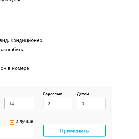
вид. Кондиционер
вая кабина
фон в номере
Взрослых
Детей
и лучше
Применить