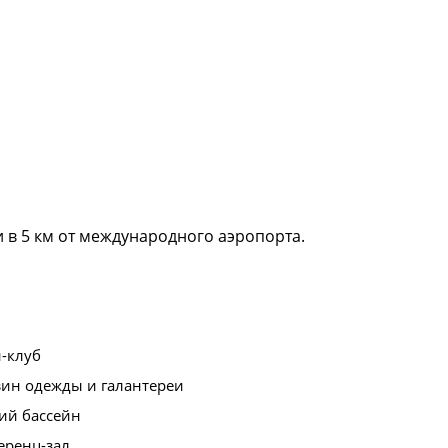
и в 5 км от международного аэропорта.
-клуб
зин одежды и галантереи
ий бассейн
еренц-зал