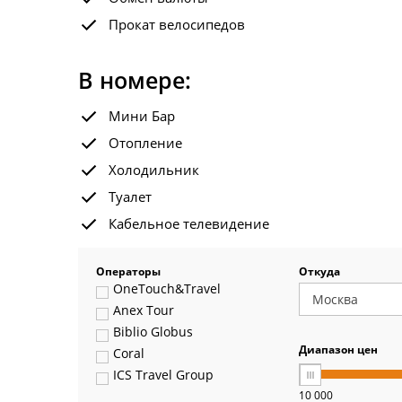
Прокат велосипедов
В номере:
Мини Бар
Отопление
Холодильник
Туалет
Кабельное телевидение
Операторы
Откуда
OneTouch&Travel
Anex Tour
Biblio Globus
Диапазон цен
Coral
ICS Travel Group
10 000
Pegas Touristik