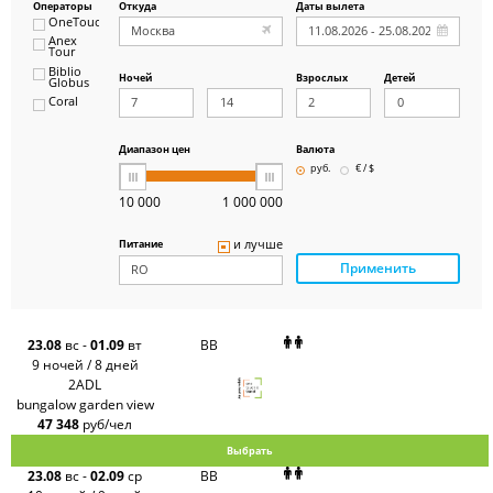
Операторы
Откуда
Даты вылета
OneTouch&Travel
Anex
Tour
Biblio
Ночей
Взрослых
Детей
Globus
Coral
ICS
Travel
Group
Диапазон цен
Валюта
Pegas
руб.
€ / $
Touristik
Art-Tour
10 000
1 000 000
Delfin
Panteon
и лучше
Питание
Ambotis
Применить
Paks
Amigo-S
Pac
Group
Alean
23.08
вс
-
01.09
вт
BB
Sunmar
9 ночей / 8 дней
PlanTravel
2ADL
FUN&SUN
bungalow garden view
ex TUI
47 348
руб/чел
Крымская
Волна
Выбрать
LOTI
23.08
вс
-
02.09
ср
BB
Russian
Express