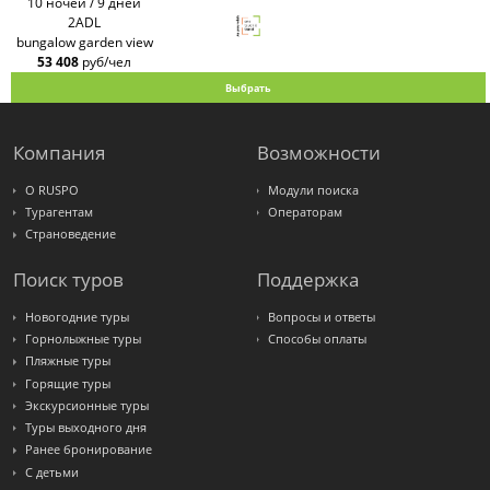
10 ночей / 9 дней
Интурист
2ADL
Travelata
bungalow garden view
53 408
руб/чел
Выбрать
Компания
Возможности
О RUSPO
Модули поиска
Турагентам
Операторам
Страноведение
Поиск туров
Поддержка
Новогодние туры
Вопросы и ответы
Горнолыжные туры
Способы оплаты
Пляжные туры
Горящие туры
Экскурсионные туры
Туры выходного дня
Ранее бронирование
С детьми