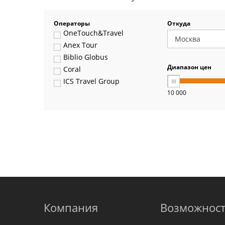
Операторы
Откуда
OneTouch&Travel
Anex Tour
Biblio Globus
Диапазон цен
Coral
ICS Travel Group
10 000
Pegas Touristik
Art-Tour
Delfin
Panteon
Ambotis
Paks
Amigo-S
Pac Group
Alean
Sunmar
Компания
Возможнос
PlanTravel