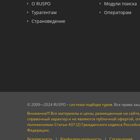
FUN&SUN ex TUI
О RUSPO
Модули поиска
Крымская Волна
Турагентам
Операторам
LOTI
Страноведение
Russian Express
Интурист
Travelata
© 2009—2024 RUSPO –
система подбора туров
. Все права з
Внимание!!! Все материалы и цены, размещенные на сайте,
справочный характер и не являются публичной офертой, о
положениями Статьи 437 (2) Гражданского кодекса Российс
Федерации.
Безопасность
|
Конфиденциальность
|
Соглашение