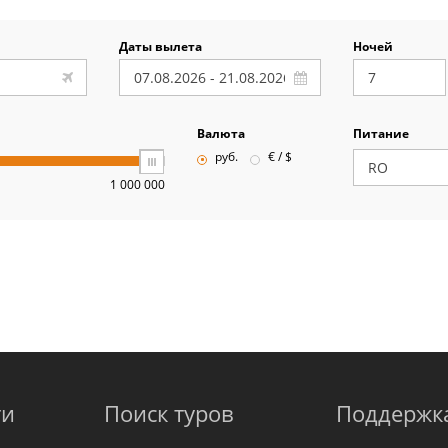
Даты вылета
Ночей
Валюта
Питание
руб.
€ / $
1 000 000
ти
Поиск туров
Поддержк