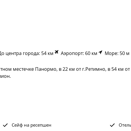
о центра города: 54 км
Аэропорт: 60 км
Море: 50 м
ом местечке Панормо, в 22 км от г.Ретимно, в 54 км от
лион.
Сейф на ресепшен
Отел