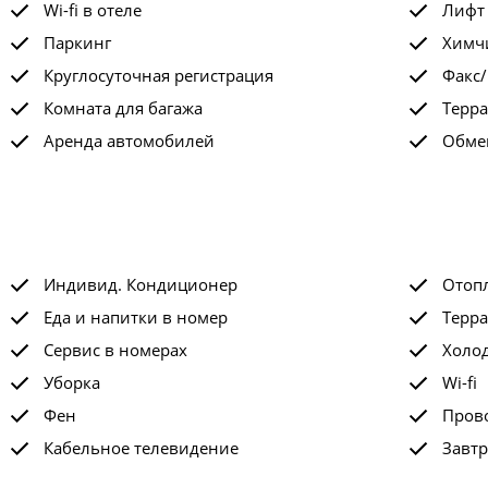
Wi-fi в отеле
Лифт
Паркинг
Химчи
Круглосуточная регистрация
Факс/
Комната для багажа
Терра
Аренда автомобилей
Обме
Индивид. Кондиционер
Отоп
Еда и напитки в номер
Терра
Сервис в номерах
Холо
Уборка
Wi-fi
Фен
Пров
Кабельное телевидение
Завтр