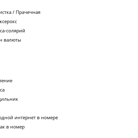
стка / Прачечная
ксерокс
са-солярий
н валюты
ление
са
дильник
одной интернет в номере
ак в номер