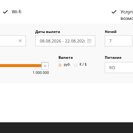
Wi-fi
Услуг
возм
Даты вылета
Ночей
Валюта
Питание
руб.
€ / $
1 000 000