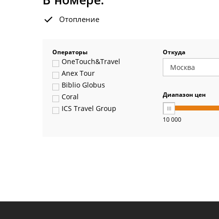
Отопление
Операторы
Откуда
OneTouch&Travel
Anex Tour
Biblio Globus
Диапазон цен
Coral
ICS Travel Group
10 000
Pegas Touristik
Art-Tour
Delfin
Panteon
Ambotis
Paks
Amigo-S
Pac Group
Alean