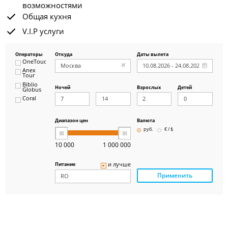
возможностями
Общая кухня
V.I.P услуги
Операторы
Откуда
Даты вылета
OneTouch&Travel
Anex
Tour
Biblio
Ночей
Взрослых
Детей
Globus
Coral
ICS
Travel
Group
Диапазон цен
Валюта
Pegas
руб.
€ / $
Touristik
Art-Tour
10 000
1 000 000
Delfin
Panteon
и лучше
Питание
Ambotis
Применить
Paks
Amigo-S
Pac
Group
Alean
Sunmar
PlanTravel