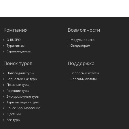
FUN&SUN
ex TUI
Крымская
Волна
LOTI
Russian
Express
Компания
Возможности
Интурист
Travelata
О RUSPO
Модули поиска
Турагентам
Операторам
Страноведение
Поиск туров
Поддержка
Новогодние туры
Вопросы и ответы
Горнолыжные туры
Способы оплаты
Пляжные туры
Горящие туры
Экскурсионные туры
Туры выходного дня
Ранее бронирование
С детьми
Все туры