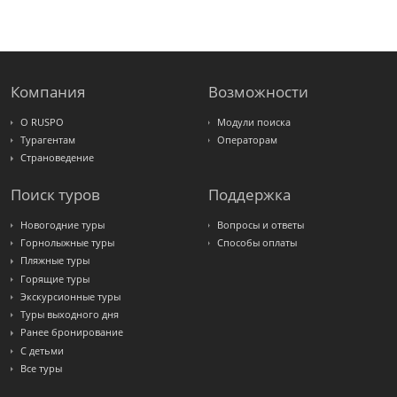
FUN&SUN
ex TUI
Крымская
Волна
LOTI
Russian
Express
Компания
Возможности
Интурист
Travelata
О RUSPO
Модули поиска
Турагентам
Операторам
Страноведение
Поиск туров
Поддержка
Новогодние туры
Вопросы и ответы
Горнолыжные туры
Способы оплаты
Пляжные туры
Горящие туры
Экскурсионные туры
Туры выходного дня
Ранее бронирование
С детьми
Все туры