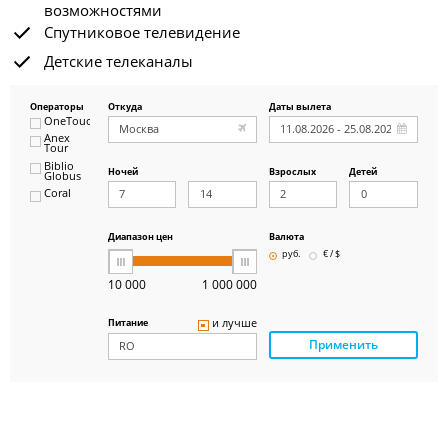
возможностями
Спутниковое телевидение
Детские телеканалы
Операторы
Откуда
Даты вылета
OneTouch&Travel
Anex
Tour
Biblio
Ночей
Взрослых
Детей
Globus
Coral
ICS
Travel
Group
Диапазон цен
Валюта
Pegas
руб.
€ / $
Touristik
Art-Tour
10 000
1 000 000
Delfin
Panteon
и лучше
Питание
Ambotis
Применить
Paks
Amigo-S
Pac
Group
Alean
Sunmar
PlanTravel