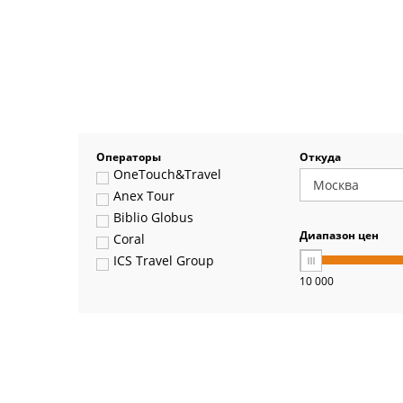
Операторы
Откуда
OneTouch&Travel
Anex Tour
Biblio Globus
Диапазон цен
Coral
ICS Travel Group
10 000
Pegas Touristik
Art-Tour
Delfin
Panteon
Ambotis
Paks