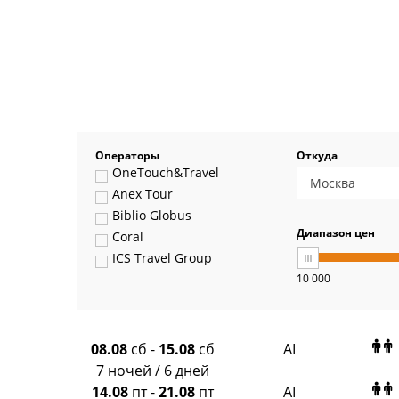
Операторы
Откуда
OneTouch&Travel
Anex Tour
Biblio Globus
Диапазон цен
Coral
ICS Travel Group
10 000
Pegas Touristik
Art-Tour
Delfin
Panteon
08.08
сб
-
15.08
сб
AI
Ambotis
7 ночей / 6 дней
Paks
14.08
пт
-
21.08
пт
AI