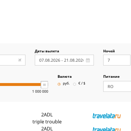
Даты вылета
Ночей
Валюта
Питание
руб.
€ / $
1 000 000
2ADL
triple trouble
2ADL