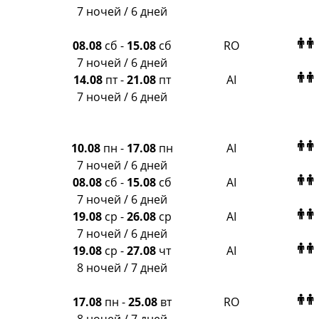
Amigo-S
7 ночей / 6 дней
Pac Group
Alean
08.08
сб
-
15.08
сб
RO
Sunmar
7 ночей / 6 дней
PlanTravel
14.08
пт
-
21.08
пт
AI
FUN&SUN ex TUI
7 ночей / 6 дней
Крымская Волна
LOTI
Russian Express
10.08
пн
-
17.08
пн
AI
Интурист
7 ночей / 6 дней
Travelata
08.08
сб
-
15.08
сб
AI
7 ночей / 6 дней
19.08
ср
-
26.08
ср
AI
7 ночей / 6 дней
19.08
ср
-
27.08
чт
AI
8 ночей / 7 дней
17.08
пн
-
25.08
вт
RO