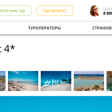
Подд
рите мне тур
Где купить?
8 80
ТУРОПЕРАТОРЫ
СТРАНОВ
t 4*