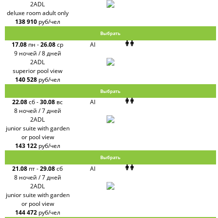
2ADL
deluxe room adult only
138 910
руб/чел
Выбрать
17.08
пн
-
26.08
ср
AI
9 ночей / 8 дней
2ADL
superior pool view
140 528
руб/чел
Выбрать
22.08
сб
-
30.08
вс
AI
8 ночей / 7 дней
2ADL
junior suite with garden
or pool view
143 122
руб/чел
Выбрать
21.08
пт
-
29.08
сб
AI
8 ночей / 7 дней
2ADL
junior suite with garden
or pool view
144 472
руб/чел