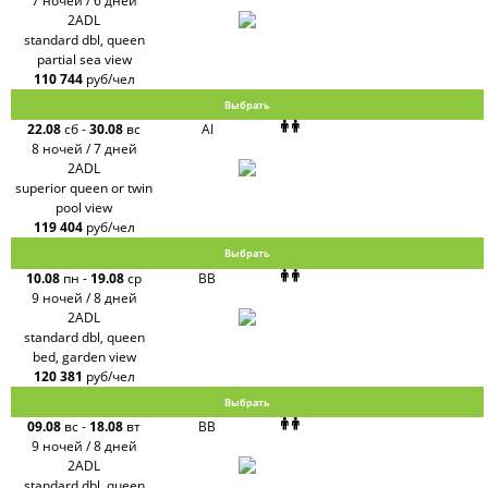
7 ночей / 6 дней
2ADL
standard dbl, queen
partial sea view
110 744
руб/чел
Выбрать
22.08
сб
-
30.08
вс
AI
8 ночей / 7 дней
2ADL
superior queen or twin
pool view
119 404
руб/чел
Выбрать
10.08
пн
-
19.08
ср
BB
9 ночей / 8 дней
2ADL
standard dbl, queen
bed, garden view
120 381
руб/чел
Выбрать
09.08
вс
-
18.08
вт
BB
9 ночей / 8 дней
2ADL
standard dbl, queen