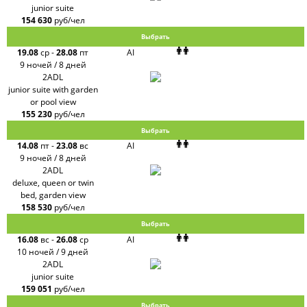
junior suite
154 630
руб/чел
Выбрать
19.08
ср
-
28.08
пт
AI
9 ночей / 8 дней
2ADL
junior suite with garden
or pool view
155 230
руб/чел
Выбрать
14.08
пт
-
23.08
вс
AI
9 ночей / 8 дней
2ADL
deluxe, queen or twin
bed, garden view
158 530
руб/чел
Выбрать
16.08
вс
-
26.08
ср
AI
10 ночей / 9 дней
2ADL
junior suite
159 051
руб/чел
Выбрать