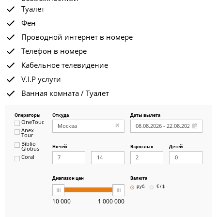
Туалет
Фен
Проводной интернет в номере
Телефон в номере
Кабельное телевидение
V.I.P услуги
Ванная комната / Туалет
Операторы
Откуда
Даты вылета
OneTouch&Travel
Anex
Tour
Biblio
Ночей
Взрослых
Детей
Globus
Coral
ICS
Travel
Group
Диапазон цен
Валюта
Pegas
руб.
€ / $
Touristik
Art-Tour
10 000
1 000 000
Delfin
Panteon