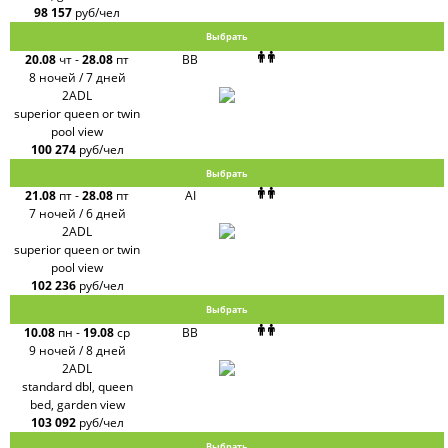
98 157
руб/чел
Выбрать
20.08
чт
-
28.08
пт
BB
8 ночей / 7 дней
2ADL
superior queen or twin
pool view
100 274
руб/чел
Выбрать
21.08
пт
-
28.08
пт
AI
7 ночей / 6 дней
2ADL
superior queen or twin
pool view
102 236
руб/чел
Выбрать
10.08
пн
-
19.08
ср
BB
9 ночей / 8 дней
2ADL
standard dbl, queen
bed, garden view
103 092
руб/чел
Выбрать