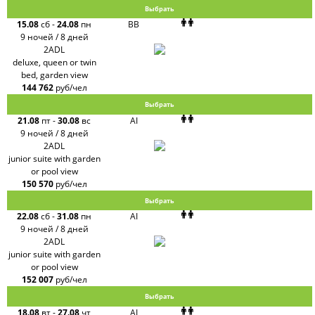
Выбрать
15.08
сб
-
24.08
пн
BB
9 ночей / 8 дней
2ADL
deluxe, queen or twin
bed, garden view
144 762
руб/чел
Выбрать
21.08
пт
-
30.08
вс
AI
9 ночей / 8 дней
2ADL
junior suite with garden
or pool view
150 570
руб/чел
Выбрать
22.08
сб
-
31.08
пн
AI
9 ночей / 8 дней
2ADL
junior suite with garden
or pool view
152 007
руб/чел
Выбрать
18.08
вт
-
27.08
чт
AI