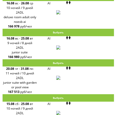
16.08
вс
-
26.08
ср
AI
10 ночей / 9 дней
2ADL
deluxe room adult only
noexb ai
166 978
руб/чел
Выбрать
16.08
вс
-
25.08
вт
AI
9 ночей / 8 дней
2ADL
junior suite
166 980
руб/чел
Выбрать
20.08
чт
-
31.08
пн
AI
11 ночей / 10 дней
2ADL
junior suite with garden
or pool view
167 513
руб/чел
Выбрать
15.08
сб
-
25.08
вт
AI
10 ночей / 9 дней
2ADL