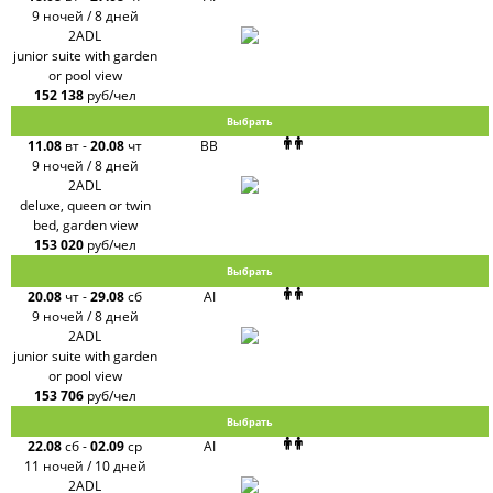
9 ночей / 8 дней
2ADL
junior suite with garden
or pool view
152 138
руб/чел
Выбрать
11.08
вт
-
20.08
чт
BB
9 ночей / 8 дней
2ADL
deluxe, queen or twin
bed, garden view
153 020
руб/чел
Выбрать
20.08
чт
-
29.08
сб
AI
9 ночей / 8 дней
2ADL
junior suite with garden
or pool view
153 706
руб/чел
Выбрать
22.08
сб
-
02.09
ср
AI
11 ночей / 10 дней
2ADL