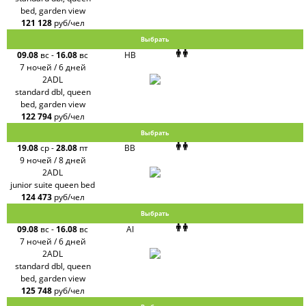
bed, garden view
121 128
руб/чел
Выбрать
09.08
вс
-
16.08
вс
HB
7 ночей / 6 дней
2ADL
standard dbl, queen
bed, garden view
122 794
руб/чел
Выбрать
19.08
ср
-
28.08
пт
BB
9 ночей / 8 дней
2ADL
junior suite queen bed
124 473
руб/чел
Выбрать
09.08
вс
-
16.08
вс
AI
7 ночей / 6 дней
2ADL
standard dbl, queen
bed, garden view
125 748
руб/чел