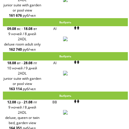
junior suite with garden
or pool view
161 676
руб/чел
Выбрать
09.08
вс
-
18.08
вт
AI
9 ночей / 8 дней
2ADL
deluxe room adult only
162 740
руб/чел
Выбрать
18.08
вт
-
28.08
пт
AI
10 ночей / 9 дней
2ADL
junior suite with garden
or pool view
163 114
руб/чел
Выбрать
12.08
ср
-
21.08
пт
BB
9 ночей / 8 дней
2ADL
deluxe, queen or twin
bed, garden view
164 351
руб/чел