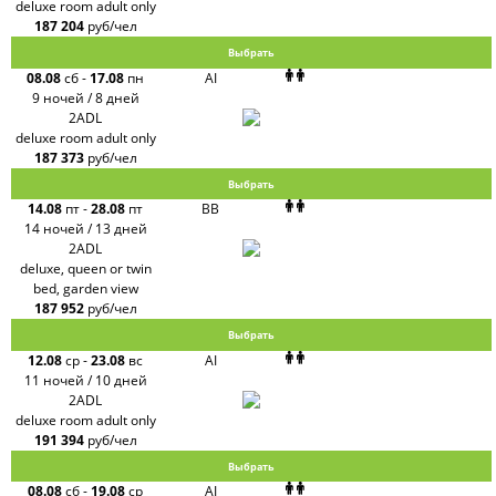
deluxe room adult only
187 204
руб/чел
Выбрать
08.08
сб
-
17.08
пн
AI
9 ночей / 8 дней
2ADL
deluxe room adult only
187 373
руб/чел
Выбрать
14.08
пт
-
28.08
пт
BB
14 ночей / 13 дней
2ADL
deluxe, queen or twin
bed, garden view
187 952
руб/чел
Выбрать
12.08
ср
-
23.08
вс
AI
11 ночей / 10 дней
2ADL
deluxe room adult only
191 394
руб/чел
Выбрать
08.08
сб
-
19.08
ср
AI