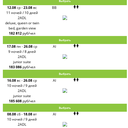
Выбрать
12.08
ср
-
23.08
вс
BB
11 ночей / 10 дней
2ADL
deluxe, queen or twin
bed, garden view
182 812
руб/чел
Выбрать
17.08
пн
-
26.08
ср
AI
9 ночей / 8 дней
2ADL
junior suite
183 086
руб/чел
Выбрать
16.08
вс
-
26.08
ср
AI
10 ночей / 9 дней
2ADL
junior suite
185 608
руб/чел
Выбрать
08.08
сб
-
18.08
вт
AI
10 ночей / 9 дней
2ADL