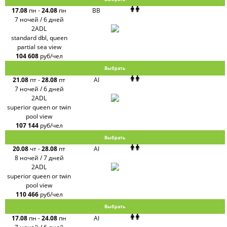
17.08
пн
-
24.08
пн
BB
7 ночей / 6 дней
2ADL
standard dbl, queen
partial sea view
104 608
руб/чел
Выбрать
21.08
пт
-
28.08
пт
AI
7 ночей / 6 дней
2ADL
superior queen or twin
pool view
107 144
руб/чел
Выбрать
20.08
чт
-
28.08
пт
AI
8 ночей / 7 дней
2ADL
superior queen or twin
pool view
110 466
руб/чел
Выбрать
17.08
пн
-
24.08
пн
AI