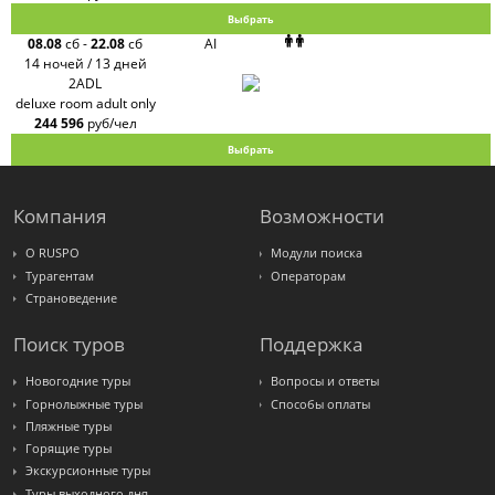
Выбрать
08.08
сб
-
22.08
сб
AI
14 ночей / 13 дней
2ADL
deluxe room adult only
244 596
руб/чел
Выбрать
Компания
Возможности
О RUSPO
Модули поиска
Турагентам
Операторам
Страноведение
Поиск туров
Поддержка
Новогодние туры
Вопросы и ответы
Горнолыжные туры
Способы оплаты
Пляжные туры
Горящие туры
Экскурсионные туры
Туры выходного дня