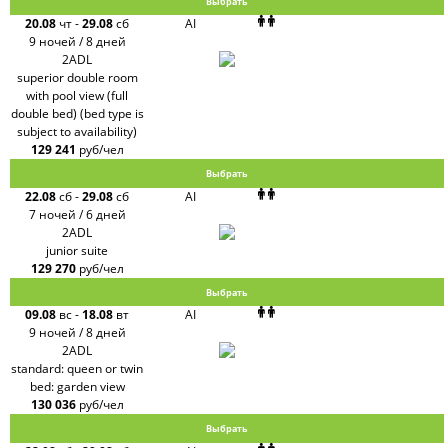
Выбрать
20.08
чт
-
29.08
сб
AI
9 ночей / 8 дней
2ADL
superior double room
with pool view (full
double bed) (bed type is
subject to availability)
129 241
руб/чел
Выбрать
22.08
сб
-
29.08
сб
AI
7 ночей / 6 дней
2ADL
junior suite
129 270
руб/чел
Выбрать
09.08
вс
-
18.08
вт
AI
9 ночей / 8 дней
2ADL
standard: queen or twin
bed: garden view
130 036
руб/чел
Выбрать