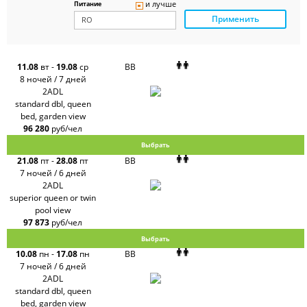
и лучше
Питание
Ambotis
Применить
Paks
Amigo-S
Pac
Group
Alean
11.08
вт
-
19.08
ср
BB
Sunmar
8 ночей / 7 дней
PlanTravel
2ADL
FUN&SUN
standard dbl, queen
ex TUI
bed, garden view
Крымская
Волна
96 280
руб/чел
LOTI
Выбрать
Russian
Express
21.08
пт
-
28.08
пт
BB
Интурист
7 ночей / 6 дней
Travelata
2ADL
superior queen or twin
pool view
97 873
руб/чел
Выбрать
10.08
пн
-
17.08
пн
BB
7 ночей / 6 дней
2ADL
standard dbl, queen
bed, garden view