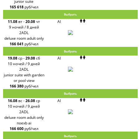
junior suite
165 618
руб/чел
Выбрать
11.08
вт
-
20.08
чт
AI
9 ночей / 8 дней
2ADL
deluxe room adult only
166 041
руб/чел
Выбрать
19.08
ср
-
29.08
сб
AI
10 ночей / 9 дней
2ADL
junior suite with garden
or pool view
166 380
руб/чел
Выбрать
16.08
вс
-
26.08
ср
AI
10 ночей / 9 дней
2ADL
deluxe room adult only
noexb ai
166 600
руб/чел
Выбрать