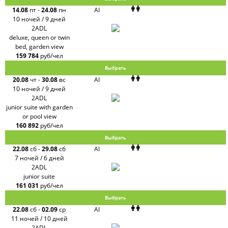
14.08
пт
-
24.08
пн
AI
10 ночей / 9 дней
2ADL
deluxe, queen or twin
bed, garden view
159 784
руб/чел
Выбрать
20.08
чт
-
30.08
вс
AI
10 ночей / 9 дней
2ADL
junior suite with garden
or pool view
160 892
руб/чел
Выбрать
22.08
сб
-
29.08
сб
AI
7 ночей / 6 дней
2ADL
junior suite
161 031
руб/чел
Выбрать
22.08
сб
-
02.09
ср
AI
11 ночей / 10 дней
2ADL