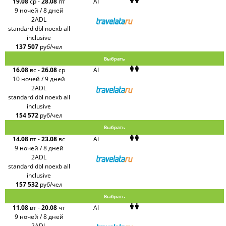
19.08
ср
-
28.08
пт
AI
9 ночей / 8 дней
2ADL
standard dbl noexb all
inclusive
137 507
руб/чел
Выбрать
16.08
вс
-
26.08
ср
AI
10 ночей / 9 дней
2ADL
standard dbl noexb all
inclusive
154 572
руб/чел
Выбрать
14.08
пт
-
23.08
вс
AI
9 ночей / 8 дней
2ADL
standard dbl noexb all
inclusive
157 532
руб/чел
Выбрать
11.08
вт
-
20.08
чт
AI
9 ночей / 8 дней
2ADL