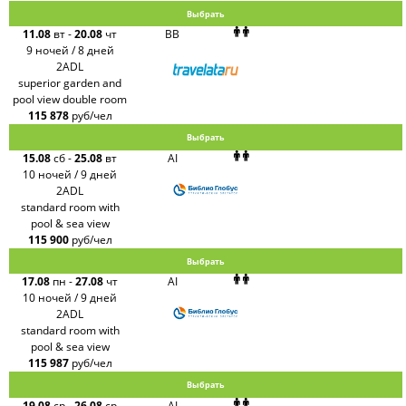
Выбрать
11.08
вт
-
20.08
чт
BB
9 ночей / 8 дней
2ADL
superior garden and
pool view double room
115 878
руб/чел
Выбрать
15.08
сб
-
25.08
вт
AI
10 ночей / 9 дней
2ADL
standard room with
pool & sea view
115 900
руб/чел
Выбрать
17.08
пн
-
27.08
чт
AI
10 ночей / 9 дней
2ADL
standard room with
pool & sea view
115 987
руб/чел
Выбрать
19.08
ср
-
26.08
ср
AI