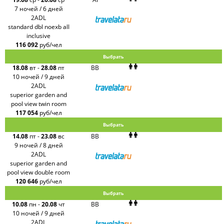
7 ночей / 6 дней
2ADL
standard dbl noexb all
inclusive
116 092
руб/чел
Выбрать
18.08
вт
-
28.08
пт
BB
10 ночей / 9 дней
2ADL
superior garden and
pool view twin room
117 054
руб/чел
Выбрать
14.08
пт
-
23.08
вс
BB
9 ночей / 8 дней
2ADL
superior garden and
pool view double room
120 646
руб/чел
Выбрать
10.08
пн
-
20.08
чт
BB
10 ночей / 9 дней
2ADL