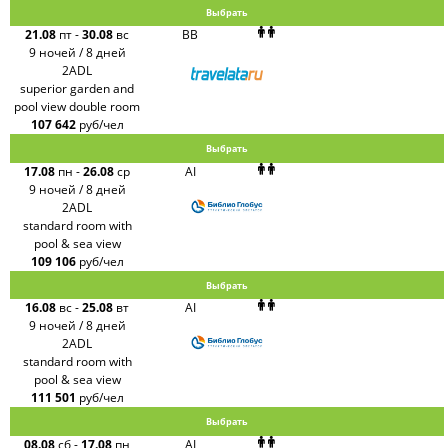
Выбрать
21.08
пт
-
30.08
вс
BB
9 ночей / 8 дней
2ADL
superior garden and
pool view double room
107 642
руб/чел
Выбрать
17.08
пн
-
26.08
ср
AI
9 ночей / 8 дней
2ADL
standard room with
pool & sea view
109 106
руб/чел
Выбрать
16.08
вс
-
25.08
вт
AI
9 ночей / 8 дней
2ADL
standard room with
pool & sea view
111 501
руб/чел
Выбрать
08.08
сб
-
17.08
пн
AI