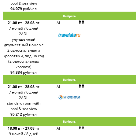
pool & sea view
94 079
руб/чел
Выбрать
21.08
пт
-
28.08
пт
AI
7 ночей / 6 дней
2ADL
улучшенный
двухместный номер с
2 односпальными
кроватями, вид на сад
(2 односпальных
кровати)
94 334
руб/чел
Выбрать
21.08
пт
-
28.08
пт
AI
7 ночей / 6 дней
2ADL
standard room with
pool & sea view
95 212
руб/чел
Выбрать
18.08
вт
-
27.08
чт
AI
9 ночей / 8 дней