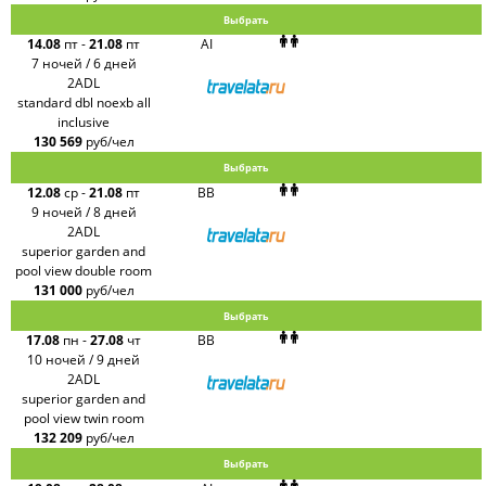
Выбрать
14.08
пт
-
21.08
пт
AI
7 ночей / 6 дней
2ADL
standard dbl noexb all
inclusive
130 569
руб/чел
Выбрать
12.08
ср
-
21.08
пт
BB
9 ночей / 8 дней
2ADL
superior garden and
pool view double room
131 000
руб/чел
Выбрать
17.08
пн
-
27.08
чт
BB
10 ночей / 9 дней
2ADL
superior garden and
pool view twin room
132 209
руб/чел
Выбрать