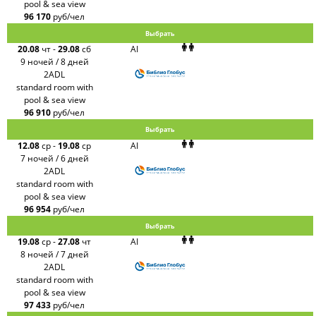
pool & sea view
96 170
руб/чел
Выбрать
20.08
чт
-
29.08
сб
AI
9 ночей / 8 дней
2ADL
standard room with
pool & sea view
96 910
руб/чел
Выбрать
12.08
ср
-
19.08
ср
AI
7 ночей / 6 дней
2ADL
standard room with
pool & sea view
96 954
руб/чел
Выбрать
19.08
ср
-
27.08
чт
AI
8 ночей / 7 дней
2ADL
standard room with
pool & sea view
97 433
руб/чел