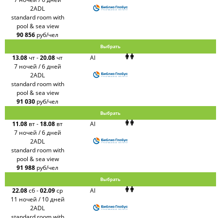
2ADL
standard room with
pool & sea view
90 856
руб/чел
Выбрать
13.08
чт
-
20.08
чт
AI
7 ночей / 6 дней
2ADL
standard room with
pool & sea view
91 030
руб/чел
Выбрать
11.08
вт
-
18.08
вт
AI
7 ночей / 6 дней
2ADL
standard room with
pool & sea view
91 988
руб/чел
Выбрать
22.08
сб
-
02.09
ср
AI
11 ночей / 10 дней
2ADL
standard room with