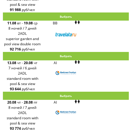
pool & sea view
91 988
руб/чел
Выбрать
11.08
вт
-
19.08
ср
BB
8 ночей / 7 дней
2ADL
superior garden and
pool view double room
92 716
руб/чел
Выбрать
13.08
чт
-
20.08
чт
AI
7 ночей / 6 дней
2ADL
standard room with
pool & sea view
93 644
руб/чел
Выбрать
20.08
чт
-
28.08
пт
AI
8 ночей / 7 дней
2ADL
standard room with
pool & sea view
93 774
руб/чел