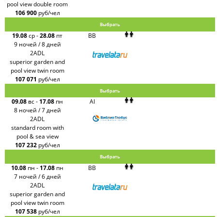
pool view double room
106 900
руб/чел
Выбрать
19.08
ср
-
28.08
пт
BB
9 ночей / 8 дней
2ADL
superior garden and
pool view twin room
107 071
руб/чел
Выбрать
09.08
вс
-
17.08
пн
AI
8 ночей / 7 дней
2ADL
standard room with
pool & sea view
107 232
руб/чел
Выбрать
10.08
пн
-
17.08
пн
BB
7 ночей / 6 дней
2ADL
superior garden and
pool view twin room
107 538
руб/чел