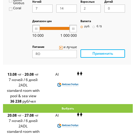
Ночей
Взрослых
Детей
Globus
Coral
ICS
Travel
Group
Диапазон цен
Валюта
Pegas
руб.
€ / $
Touristik
Art-Tour
10 000
1 000 000
Delfin
Panteon
и лучше
Питание
Ambotis
Применить
Paks
Amigo-S
Pac
Group
Alean
13.08
чт
-
20.08
чт
AI
Sunmar
7 ночей / 6 дней
PlanTravel
2ADL
FUN&SUN
standard room with
ex TUI
pool & sea view
Крымская
Волна
36 238
руб/чел
LOTI
Выбрать
Russian
Express
20.08
чт
-
27.08
чт
AI
Интурист
7 ночей / 6 дней
Travelata
2ADL
standard room with