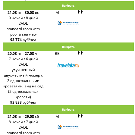
Выбрать
21.08
пт
-
30.08
вс
AI
9 ночей / 8 дней
2ADL
standard room with
pool & sea view
93 774
руб/чел
Выбрать
20.08
чт
-
27.08
чт
BB
7 ночей / 6 дней
2ADL
улучшенный
двухместный номер с
2 односпальными
кроватями, вид на сад
(2 односпальных
кровати)
93 838
руб/чел
Выбрать
21.08
пт
-
29.08
сб
AI
8 ночей / 7 дней
2ADL
standard room with