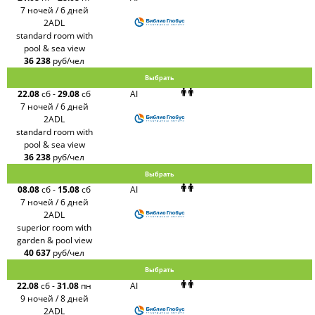
7 ночей / 6 дней
2ADL
standard room with
pool & sea view
36 238
руб/чел
Выбрать
22.08
сб
-
29.08
сб
AI
7 ночей / 6 дней
2ADL
standard room with
pool & sea view
36 238
руб/чел
Выбрать
08.08
сб
-
15.08
сб
AI
7 ночей / 6 дней
2ADL
superior room with
garden & pool view
40 637
руб/чел
Выбрать
22.08
сб
-
31.08
пн
AI
9 ночей / 8 дней
2ADL