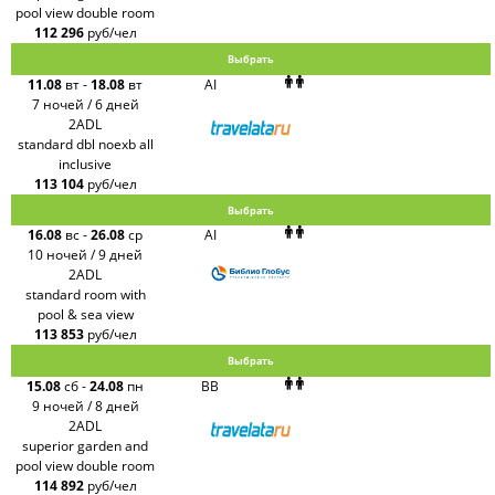
pool view double room
112 296
руб/чел
Выбрать
11.08
вт
-
18.08
вт
AI
7 ночей / 6 дней
2ADL
standard dbl noexb all
inclusive
113 104
руб/чел
Выбрать
16.08
вс
-
26.08
ср
AI
10 ночей / 9 дней
2ADL
standard room with
pool & sea view
113 853
руб/чел
Выбрать
15.08
сб
-
24.08
пн
BB
9 ночей / 8 дней
2ADL
superior garden and
pool view double room
114 892
руб/чел