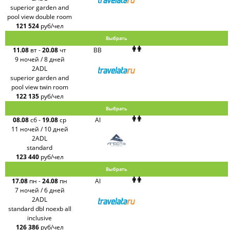
superior garden and
pool view double room
121 524
руб/чел
Выбрать
11.08
вт
-
20.08
чт
BB
9 ночей / 8 дней
2ADL
superior garden and
pool view twin room
122 135
руб/чел
Выбрать
08.08
сб
-
19.08
ср
AI
11 ночей / 10 дней
2ADL
standard
123 440
руб/чел
Выбрать
17.08
пн
-
24.08
пн
AI
7 ночей / 6 дней
2ADL
standard dbl noexb all
inclusive
126 386
руб/чел