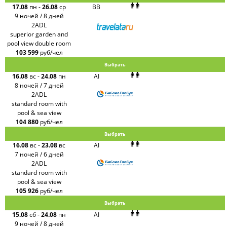
17.08
пн
-
26.08
ср
BB
9 ночей / 8 дней
2ADL
superior garden and
pool view double room
103 599
руб/чел
Выбрать
16.08
вс
-
24.08
пн
AI
8 ночей / 7 дней
2ADL
standard room with
pool & sea view
104 880
руб/чел
Выбрать
16.08
вс
-
23.08
вс
AI
7 ночей / 6 дней
2ADL
standard room with
pool & sea view
105 926
руб/чел
Выбрать
15.08
сб
-
24.08
пн
AI
9 ночей / 8 дней