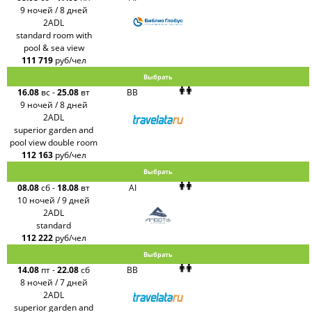
9 ночей / 8 дней
2ADL
standard room with
pool & sea view
111 719
руб/чел
Выбрать
16.08
вс
-
25.08
вт
BB
9 ночей / 8 дней
2ADL
superior garden and
pool view double room
112 163
руб/чел
Выбрать
08.08
сб
-
18.08
вт
AI
10 ночей / 9 дней
2ADL
standard
112 222
руб/чел
Выбрать
14.08
пт
-
22.08
сб
BB
8 ночей / 7 дней
2ADL
superior garden and