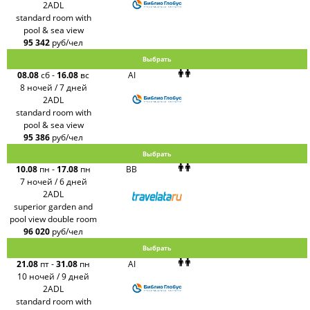
2ADL
standard room with
pool & sea view
95 342
руб/чел
Выбрать
08.08
сб
-
16.08
вс
AI
8 ночей / 7 дней
2ADL
standard room with
pool & sea view
95 386
руб/чел
Выбрать
10.08
пн
-
17.08
пн
BB
7 ночей / 6 дней
2ADL
superior garden and
pool view double room
96 020
руб/чел
Выбрать
21.08
пт
-
31.08
пн
AI
10 ночей / 9 дней
2ADL
standard room with