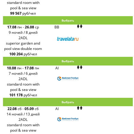
standard room with
pool & sea view
99 567
руб/чел
Выбрать
17.08
пн
-
26.08
ср
BB
9 ночей / 8 дней
2ADL
superior garden and
pool view double room
100 204
руб/чел
Выбрать
10.08
пн
-
17.08
пн
AI
7 ночей / 6 дней
2ADL
standard room with
pool & sea view
101 178
руб/чел
Выбрать
22.08
сб
-
05.09
сб
AI
14 ночей / 13 дней
2ADL
standard room with
pool & sea view