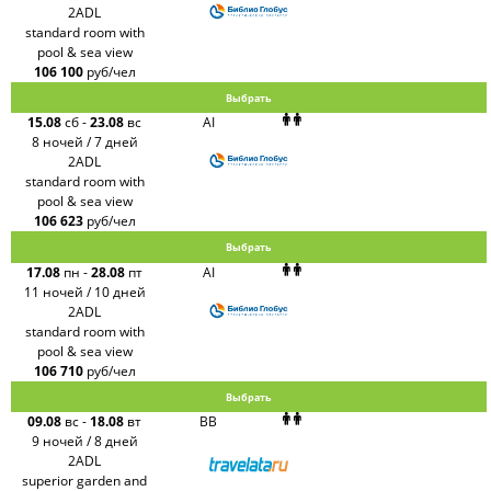
2ADL
standard room with
pool & sea view
106 100
руб/чел
Выбрать
15.08
сб
-
23.08
вс
AI
8 ночей / 7 дней
2ADL
standard room with
pool & sea view
106 623
руб/чел
Выбрать
17.08
пн
-
28.08
пт
AI
11 ночей / 10 дней
2ADL
standard room with
pool & sea view
106 710
руб/чел
Выбрать
09.08
вс
-
18.08
вт
BB
9 ночей / 8 дней
2ADL
superior garden and