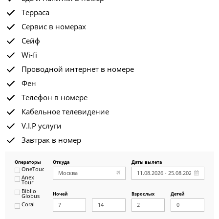
Терраса
Сервис в номерах
Сейф
Wi-fi
Проводной интернет в номере
Фен
Телефон в номере
Кабельное телевидение
V.I.P услуги
Завтрак в номер
Операторы
Откуда
Даты вылета
OneTouch&Travel
Anex
Tour
Biblio
Ночей
Взрослых
Детей
Globus
Coral
ICS
Travel