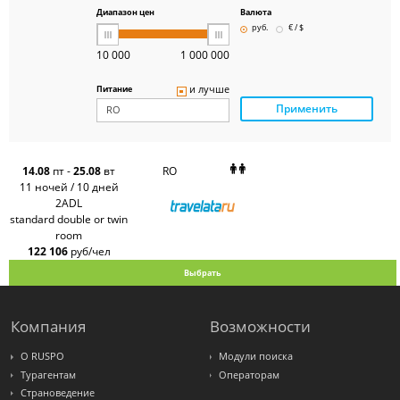
Group
Диапазон цен
Валюта
Pegas
руб.
€ / $
Touristik
Art-Tour
10 000
1 000 000
Delfin
Panteon
и лучше
Питание
Ambotis
Применить
Paks
Amigo-S
Pac
Group
Alean
14.08
пт
-
25.08
вт
RO
Sunmar
11 ночей / 10 дней
PlanTravel
2ADL
FUN&SUN
standard double or twin
ex TUI
room
Крымская
Волна
122 106
руб/чел
LOTI
Выбрать
Russian
Express
Интурист
Travelata
Компания
Возможности
О RUSPO
Модули поиска
Турагентам
Операторам
Страноведение