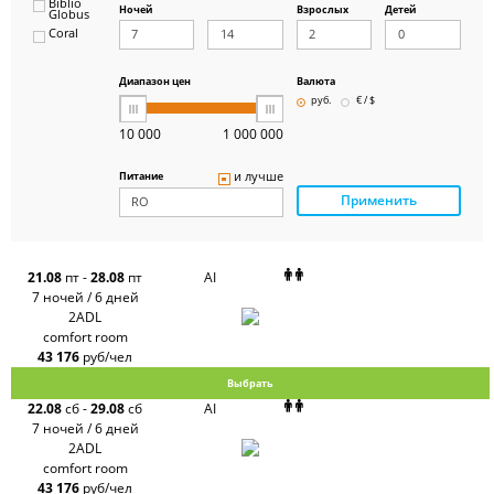
Biblio
Ночей
Взрослых
Детей
Globus
Coral
ICS
Travel
Group
Диапазон цен
Валюта
Pegas
руб.
€ / $
Touristik
Art-Tour
10 000
1 000 000
Delfin
Panteon
и лучше
Питание
Ambotis
Применить
Paks
Amigo-S
Pac
Group
Alean
21.08
пт
-
28.08
пт
AI
Sunmar
7 ночей / 6 дней
PlanTravel
2ADL
FUN&SUN
comfort room
ex TUI
43 176
руб/чел
Крымская
Волна
Выбрать
LOTI
22.08
сб
-
29.08
сб
AI
Russian
Express
7 ночей / 6 дней
Интурист
2ADL
Travelata
comfort room
43 176
руб/чел