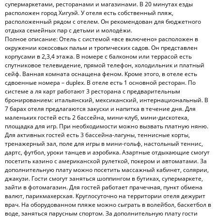
супермаркетами, ресторанами и магазинами. В 20 минутах езды
расположен город Хигуэй. У отеля есть собственный пляж,
расположенный рядом с отелем. Он рекомендован для бюджетного
отдыха семейных пар с детьми и молодёжи.
Полное описание: Отель с системой «все включено» расположен в
окружении кокосовых пальм и тропических садов. Он представлен
корпусами в 2,3,4 этажа. В номере с балконом или террасой есть
спутниковое телевидение, прямой телефон, холодильник и платный
сейф. Ванная комната оснащена феном. Кроме этого, в отеле есть
сдвоенные номера – duplex. В отеле есть 1 основной ресторан. По
системе а ля карт работают 3 ресторана с предварительным
бронированием: итальянский, мексиканский, интернациональный. В
7 барах отеля предлагаются закуски и напитка в течение дня. Для
маленьких гостей есть 2 бассейна, мини-клуб, мини-дискотека,
площадка для игр. При необходимости можно вызвать платную няню.
Для активных гостей есть 3 бассейна-лагуны, теннисные корты,
тренажерный зал, поле для игры в мини-гольф, настольный теннис,
дартс, футбол, уроки танцев и аэробика. Азартные отдыхающие смогут
посетить казино с американской рулеткой, покером и автоматами. За
дополнительную плату можно посетить массажный кабинет, солярии,
джакузи. Гости смогут заняться шоппингом в бутиках, супермаркете,
зайти в фотомагазин. Для гостей работает прачечная, пункт обмена
валют, парикмахерская. Круглосуточно на территории отеля дежурит
врач. На оборудованном пляже можно сыграть в волейбол, баскетбол в
воде, заняться парусным спортом. За дополнительную плату гости