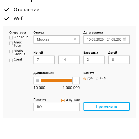
Отопление
Wi-fi
Операторы
Откуда
Даты вылета
OneTouch&Travel
Anex
Tour
Biblio
Ночей
Взрослых
Детей
Globus
Coral
ICS
Travel
Group
Диапазон цен
Валюта
Pegas
руб.
€ / $
Touristik
Art-Tour
10 000
1 000 000
Delfin
Panteon
и лучше
Питание
Ambotis
Применить
Paks
Amigo-S
Pac
Group
Alean
Sunmar
PlanTravel