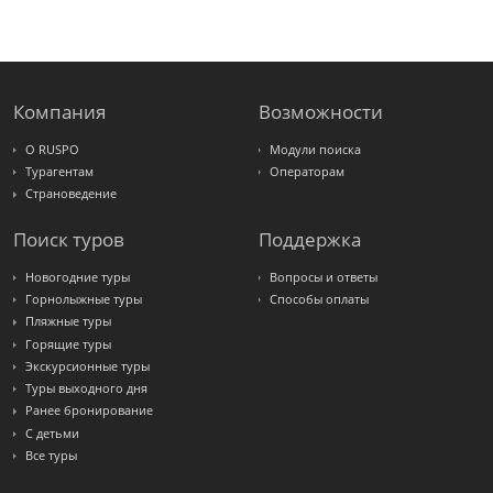
FUN&SUN
ex TUI
Крымская
Волна
LOTI
Russian
Express
Компания
Возможности
Интурист
Travelata
О RUSPO
Модули поиска
Турагентам
Операторам
Страноведение
Поиск туров
Поддержка
Новогодние туры
Вопросы и ответы
Горнолыжные туры
Способы оплаты
Пляжные туры
Горящие туры
Экскурсионные туры
Туры выходного дня
Ранее бронирование
С детьми
Все туры