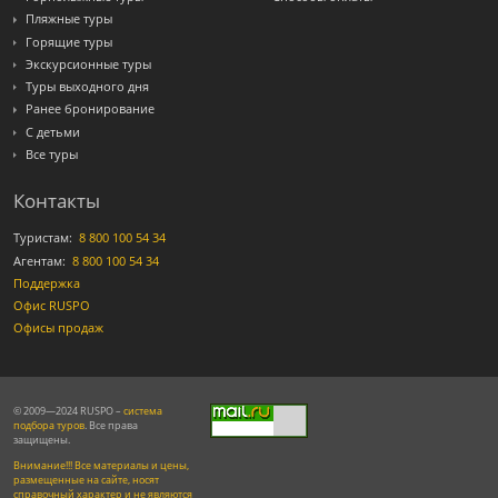
Пляжные туры
Горящие туры
Экскурсионные туры
Туры выходного дня
Ранее бронирование
С детьми
Все туры
Контакты
Туристам:
8 800 100 54 34
Агентам:
8 800 100 54 34
Поддержка
Офис RUSPO
Офисы продаж
© 2009—2024 RUSPO –
система
подбора туров
. Все права
защищены.
Внимание!!! Все материалы и цены,
размещенные на сайте, носят
справочный характер и не являются