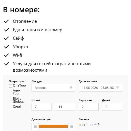
В номере:
Отопление
Еда и напитки в номер
Сейф
Уборка
Wi-fi
Услуги для гостей с ограниченными
возможностями
Операторы
Откуда
Даты вылета
OneTouch&Travel
Anex
Tour
Biblio
Ночей
Взрослых
Детей
Globus
Coral
ICS
Travel
Group
Диапазон цен
Валюта
Pegas
руб.
€ / $
Touristik
Art-Tour