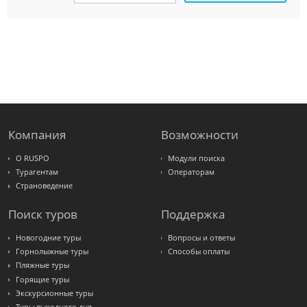
Amigo-S
Pac
Group
Alean
Sunmar
PlanTravel
FUN&SUN
ex TUI
Крымская
Волна
LOTI
Russian
Express
Компания
Возможности
Интурист
Travelata
О RUSPO
Модули поиска
Турагентам
Операторам
Страноведение
Поиск туров
Поддержка
Новогодние туры
Вопросы и ответы
Горнолыжные туры
Способы оплаты
Пляжные туры
Горящие туры
Экскурсионные туры