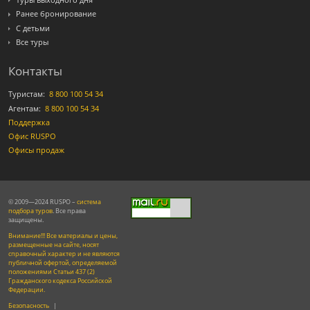
Туры выходного дня
Ранее бронирование
С детьми
Все туры
Контакты
Туристам:
8 800 100 54 34
Агентам:
8 800 100 54 34
Поддержка
Офис RUSPO
Офисы продаж
© 2009—2024 RUSPO –
система
подбора туров
. Все права
защищены.
Внимание!!! Все материалы и цены,
размещенные на сайте, носят
справочный характер и не являются
публичной офертой, определяемой
положениями Статьи 437 (2)
Гражданского кодекса Российской
Федерации.
Безопасность
|