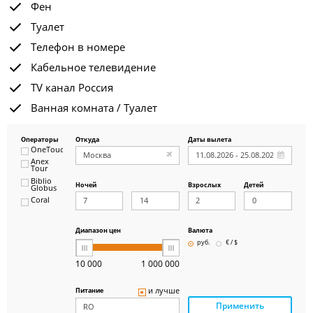
Фен
Туалет
Телефон в номере
Кабельное телевидение
TV канал Россия
Ванная комната / Туалет
Операторы
Откуда
Даты вылета
OneTouch&Travel
Anex
Tour
Biblio
Ночей
Взрослых
Детей
Globus
Coral
ICS
Travel
Group
Диапазон цен
Валюта
Pegas
руб.
€ / $
Touristik
Art-Tour
10 000
1 000 000
Delfin
Panteon
и лучше
Питание
Ambotis
Применить
Paks