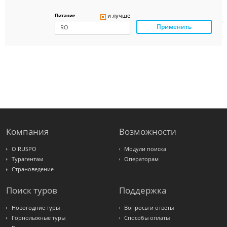
Delfin
Panteon
и лучше
Питание
Ambotis
Применить
Paks
Amigo-S
Pac
Group
Alean
Sunmar
PlanTravel
FUN&SUN
ex TUI
Крымская
Волна
LOTI
Russian
Express
Компания
Возможности
Интурист
Travelata
О RUSPO
Модули поиска
Турагентам
Операторам
Страноведение
Поиск туров
Поддержка
Новогодние туры
Вопросы и ответы
Горнолыжные туры
Способы оплаты