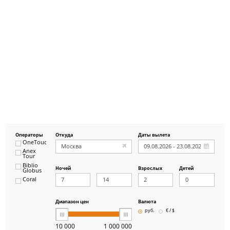
Операторы
Откуда
Даты вылета
OneTouch&Travel
Anex
Tour
Biblio
Ночей
Взрослых
Детей
Globus
Coral
ICS
Travel
Group
Диапазон цен
Валюта
Pegas
руб.
€ / $
Touristik
Art-Tour
10 000
1 000 000