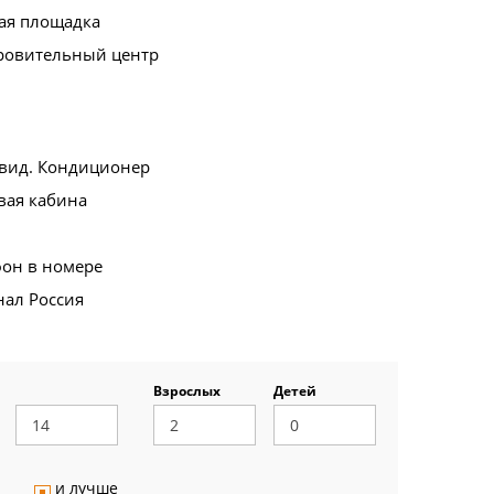
ая площадка
ровительный центр
вид. Кондиционер
вая кабина
фон в номере
нал Россия
Взрослых
Детей
и лучше