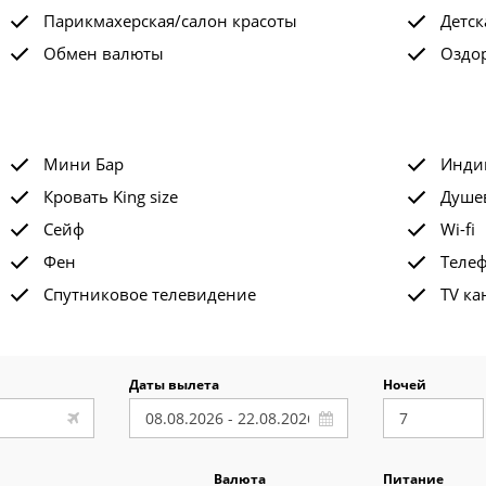
Парикмахерская/салон красоты
Детск
Обмен валюты
Оздо
Мини Бар
Инди
Кровать King size
Душе
Сейф
Wi-fi
Фен
Теле
Спутниковое телевидение
TV ка
Даты вылета
Ночей
Валюта
Питание