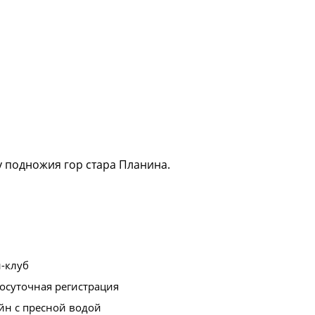
у подножия гор стара Планина.
-клуб
осуточная регистрация
йн с пресной водой