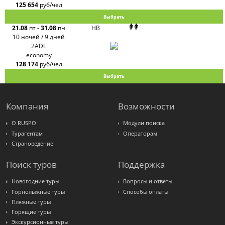
125 654
руб/чел
Выбрать
21.08
пт
-
31.08
пн
HB
10 ночей / 9 дней
2ADL
economy
128 174
руб/чел
Выбрать
Компания
Возможности
О RUSPO
Модули поиска
Турагентам
Операторам
Страноведение
Поиск туров
Поддержка
Новогодние туры
Вопросы и ответы
Горнолыжные туры
Способы оплаты
Пляжные туры
Горящие туры
Экскурсионные туры