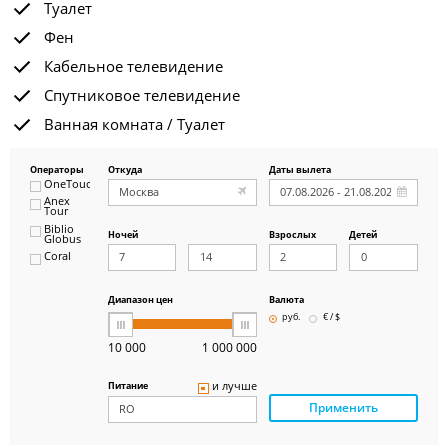
Туалет
Фен
Кабельное телевидение
Спутниковое телевидение
Ванная комната / Туалет
Операторы
Откуда
Даты вылета
OneTouch&Travel
Anex
Tour
Biblio
Ночей
Взрослых
Детей
Globus
Coral
ICS
Travel
Group
Диапазон цен
Валюта
Pegas
руб.
€ / $
Touristik
Art-Tour
10 000
1 000 000
Delfin
Panteon
и лучше
Питание
Ambotis
Применить
Paks
Amigo-S
Pac