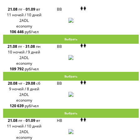
Group
Alean
21.08
пт
-
01.09
вт
BB
Sunmar
11 ночей / 10 дней
PlanTravel
2ADL
FUN&SUN
economy
ex TUI
106 446
руб/чел
Крымская
Волна
Выбрать
LOTI
21.08
пт
-
31.08
пн
BB
Russian
Express
10 ночей / 9 дней
Интурист
2ADL
Travelata
economy
109 792
руб/чел
Выбрать
20.08
чт
-
29.08
сб
BB
9 ночей / 8 дней
2ADL
economy
120 639
руб/чел
Выбрать
21.08
пт
-
01.09
вт
HB
11 ночей / 10 дней
2ADL
economy