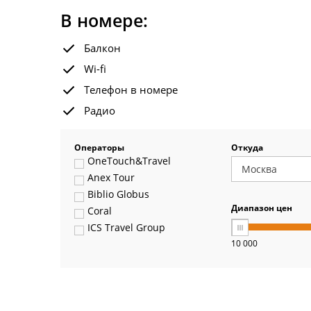
В номере:
Балкон
Wi-fi
Телефон в номере
Радио
Операторы
Откуда
OneTouch&Travel
Anex Tour
Biblio Globus
Диапазон цен
Coral
ICS Travel Group
10 000
Pegas Touristik
Art-Tour
Delfin
Panteon