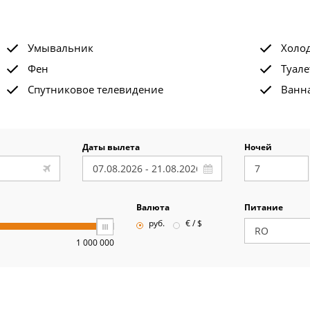
Умывальник
Холо
Фен
Туале
Спутниковое телевидение
Ванна
Даты вылета
Ночей
Валюта
Питание
руб.
€ / $
1 000 000