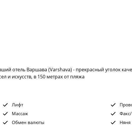
ывший отель Варшава (Varshava) - прекрасный уголок кач
л и искусств, в 150 метрах от пляжа
Лифт
Прово
Массаж
Факс/
Обмен валюты
Няня