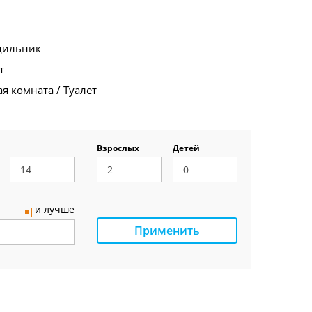
дильник
т
я комната / Туалет
Взрослых
Детей
и лучше
Применить