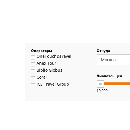
Операторы
Откуда
OneTouch&Travel
Anex Tour
Biblio Globus
Диапазон цен
Coral
ICS Travel Group
10 000
Pegas Touristik
Art-Tour
Delfin
Panteon
Ambotis
Paks