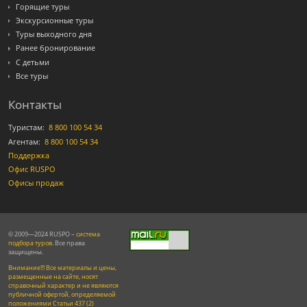
Горящие туры
Экскурсионные туры
Туры выходного дня
Ранее бронирование
С детьми
Все туры
Контакты
Туристам:
8 800 100 54 34
Агентам:
8 800 100 54 34
Поддержка
Офис RUSPO
Офисы продаж
© 2009—2024 RUSPO –
система
подбора туров
. Все права
защищены.
Внимание!!! Все материалы и цены,
размещенные на сайте, носят
справочный характер и не являются
публичной офертой, определяемой
положениями Статьи 437 (2)