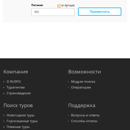
Panteon
и лучше
Питание
Ambotis
Применить
Paks
Amigo-S
Pac
Group
Alean
Sunmar
PlanTravel
FUN&SUN
ex TUI
Крымская
Волна
LOTI
Russian
Express
Компания
Возможности
Интурист
Travelata
О RUSPO
Модули поиска
Турагентам
Операторам
Страноведение
Поиск туров
Поддержка
Новогодние туры
Вопросы и ответы
Горнолыжные туры
Способы оплаты
Пляжные туры