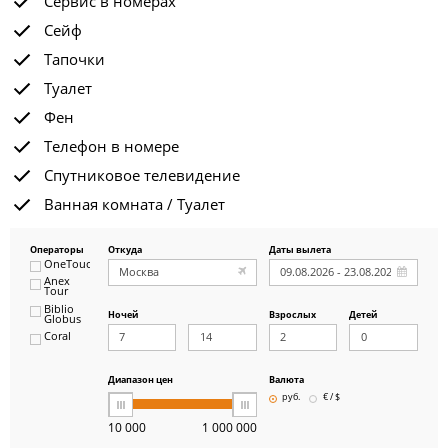
Сервис в номерах
Сейф
Тапочки
Туалет
Фен
Телефон в номере
Спутниковое телевидение
Ванная комната / Туалет
Операторы
Откуда
Даты вылета
OneTouch&Travel
Anex
Tour
Biblio
Ночей
Взрослых
Детей
Globus
Coral
ICS
Travel
Group
Диапазон цен
Валюта
Pegas
руб.
€ / $
Touristik
Art-Tour
10 000
1 000 000
Delfin