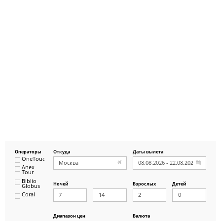
Операторы
Откуда
Даты вылета
OneTouch&Travel
Anex
Tour
Biblio
Ночей
Взрослых
Детей
Globus
Coral
ICS
Travel
Group
Диапазон цен
Валюта