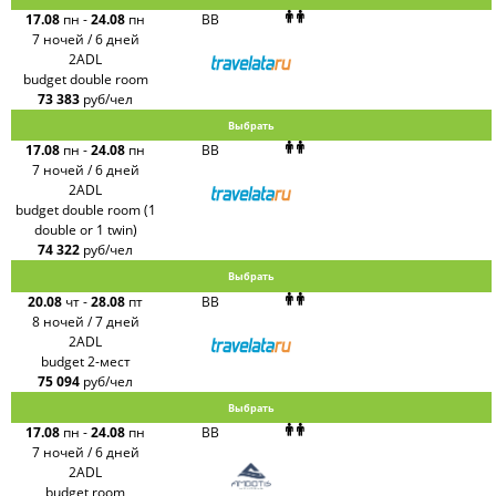
17.08
пн
-
24.08
пн
BB
Russian
Express
7 ночей / 6 дней
Интурист
2ADL
Travelata
budget double room
73 383
руб/чел
Выбрать
17.08
пн
-
24.08
пн
BB
7 ночей / 6 дней
2ADL
budget double room (1
double or 1 twin)
74 322
руб/чел
Выбрать
20.08
чт
-
28.08
пт
BB
8 ночей / 7 дней
2ADL
budget 2-мест
75 094
руб/чел
Выбрать
17.08
пн
-
24.08
пн
BB
7 ночей / 6 дней
2ADL
budget room