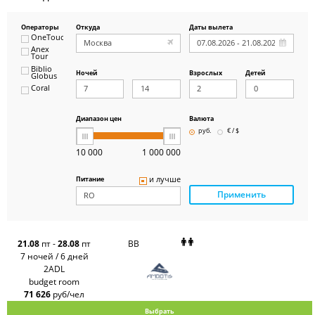
Операторы
Откуда
Даты вылета
OneTouch&Travel
Anex
Tour
Biblio
Ночей
Взрослых
Детей
Globus
Coral
ICS
Travel
Group
Диапазон цен
Валюта
Pegas
руб.
€ / $
Touristik
Art-Tour
10 000
1 000 000
Delfin
Panteon
и лучше
Питание
Ambotis
Применить
Paks
Amigo-S
Pac
Group
Alean
21.08
пт
-
28.08
пт
BB
Sunmar
7 ночей / 6 дней
PlanTravel
2ADL
FUN&SUN
budget room
ex TUI
71 626
руб/чел
Крымская
Волна
Выбрать
LOTI