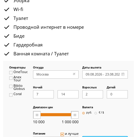
Уборка
Wi-fi
Туалет
Проводной интернет в номере
Биде
Гардеробная
Ванная комната / Туалет
Операторы
Откуда
Даты вылета
OneTouch&Travel
Anex
Tour
Biblio
Ночей
Взрослых
Детей
Globus
Coral
ICS
Travel
Group
Диапазон цен
Валюта
Pegas
руб.
€ / $
Touristik
Art-Tour
10 000
1 000 000
Delfin
Panteon
и лучше
Питание
Ambotis