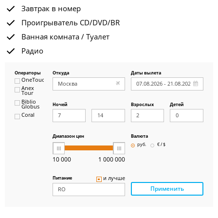
Завтрак в номер
Проигрыватель CD/DVD/BR
Ванная комната / Туалет
Радио
Операторы
Откуда
Даты вылета
OneTouch&Travel
Anex
Tour
Biblio
Ночей
Взрослых
Детей
Globus
Coral
ICS
Travel
Group
Диапазон цен
Валюта
Pegas
руб.
€ / $
Touristik
Art-Tour
10 000
1 000 000
Delfin
Panteon
и лучше
Питание
Ambotis
Применить
Paks
Amigo-S
Pac
Group