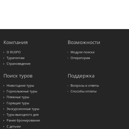
Alean
Sunmar
PlanTravel
FUN&SUN
ex TUI
Крымская
Волна
LOTI
Russian
Express
Компания
Возможности
Интурист
Travelata
О RUSPO
Модули поиска
Турагентам
Операторам
Страноведение
Поиск туров
Поддержка
Новогодние туры
Вопросы и ответы
Горнолыжные туры
Способы оплаты
Пляжные туры
Горящие туры
Экскурсионные туры
Туры выходного дня
Ранее бронирование
С детьми