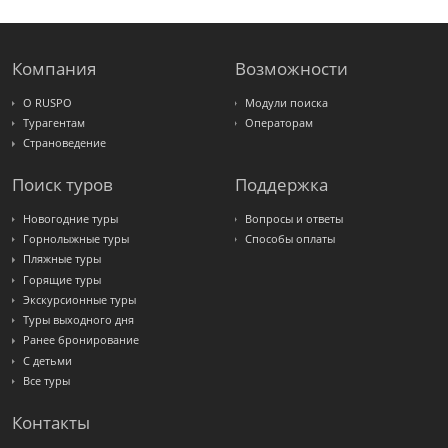
Крымская
Волна
LOTI
Russian
Express
Компания
Возможности
Интурист
Travelata
О RUSPO
Модули поиска
Турагентам
Операторам
Страноведение
Поиск туров
Поддержка
Новогодние туры
Вопросы и ответы
Горнолыжные туры
Способы оплаты
Пляжные туры
Горящие туры
Экскурсионные туры
Туры выходного дня
Ранее бронирование
С детьми
Все туры
Контакты