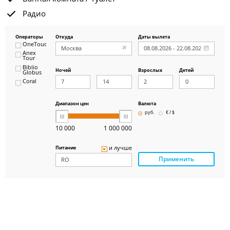
Радио
Операторы
Откуда
Даты вылета
OneTouch&Travel
Anex
Tour
Biblio
Ночей
Взрослых
Детей
Globus
Coral
ICS
Travel
Group
Диапазон цен
Валюта
Pegas
руб.
€ / $
Touristik
Art-Tour
10 000
1 000 000
Delfin
Panteon
и лучше
Питание
Ambotis
Применить
Paks
Amigo-S
Pac
Group
Alean
Sunmar
PlanTravel
FUN&SUN
ex TUI