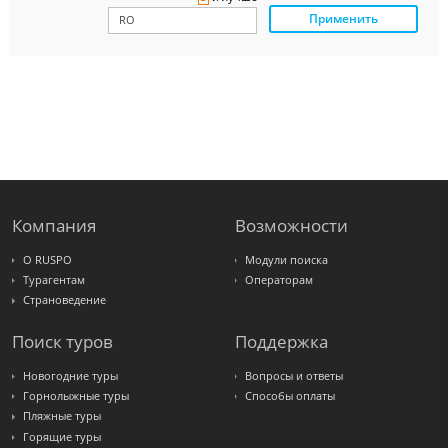
Ambotis
Применить
Paks
Amigo-S
Pac
Group
Alean
Sunmar
PlanTravel
FUN&SUN
ex TUI
Крымская
Волна
LOTI
Russian
Express
Компания
Возможности
Интурист
Travelata
О RUSPO
Модули поиска
Турагентам
Операторам
Страноведение
Поиск туров
Поддержка
Новогодние туры
Вопросы и ответы
Горнолыжные туры
Способы оплаты
Пляжные туры
Горящие туры