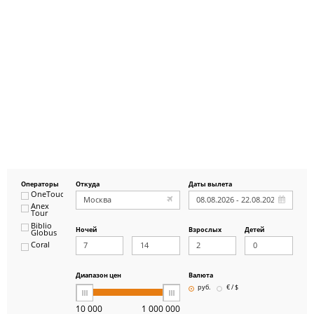
Операторы
Откуда
Даты вылета
OneTouch&Travel
Anex
Tour
Biblio
Ночей
Взрослых
Детей
Globus
Coral
ICS
Travel
Group
Диапазон цен
Валюта
Pegas
руб.
€ / $
Touristik
Art-Tour
10 000
1 000 000