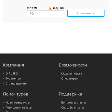
Delfin
Panteon
и лучше
Питание
Ambotis
Применить
Paks
Amigo-S
Pac
Group
Alean
Sunmar
PlanTravel
FUN&SUN
ex TUI
Крымская
Волна
LOTI
Russian
Express
Компания
Возможности
Интурист
Travelata
О RUSPO
Модули поиска
Турагентам
Операторам
Страноведение
Поиск туров
Поддержка
Новогодние туры
Вопросы и ответы
Горнолыжные туры
Способы оплаты