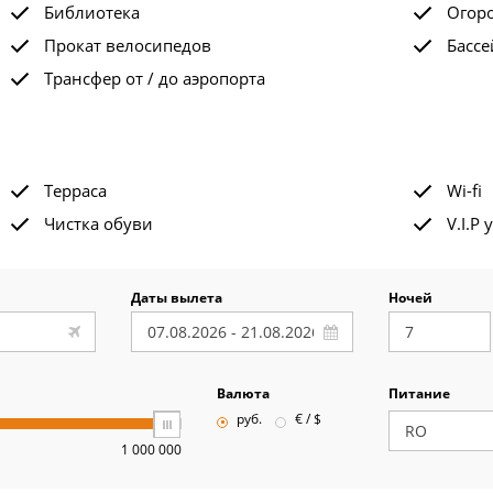
Библиотека
Огор
Прокат велосипедов
Бассе
Трансфер от / до аэропорта
Терраса
Wi-fi
Чистка обуви
V.I.P 
Даты вылета
Ночей
Валюта
Питание
руб.
€ / $
1 000 000