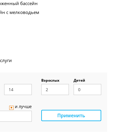
оженный бассейн
йн с мелководьем
услуги
Взрослых
Детей
и лучше
Применить