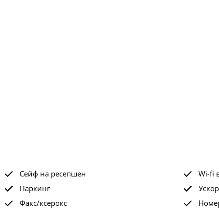
Сейф на ресепшен
Wi-fi 
Паркинг
Ускор
Факс/ксерокс
Номе