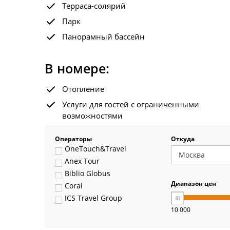
Терраса-солярий
Парк
Панорамный бассейн
В номере:
Отопление
Услуги для гостей с ограниченными
возможностями
Операторы
Откуда
OneTouch&Travel
Anex Tour
Biblio Globus
Диапазон цен
Coral
ICS Travel Group
10 000
Pegas Touristik
Art-Tour