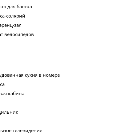
та для багажа
са-солярий
еренц-зал
ат велосипедов
удованная кухня в номере
са
вая кабина
дильник
льное телевидение