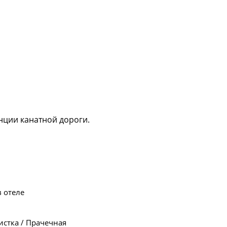
анции канатной дороги.
в отеле
стка / Прачечная