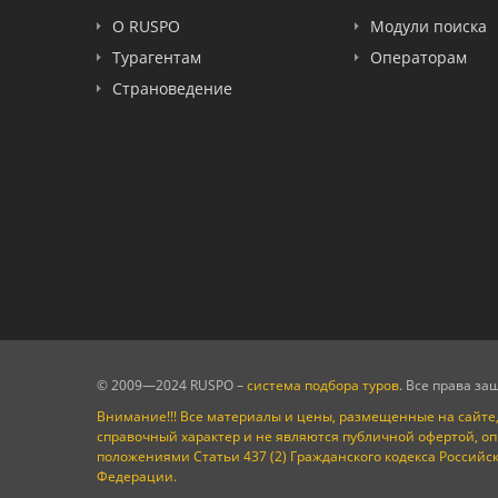
FUN&SUN ex TUI
О RUSPO
Модули поиска
Крымская Волна
Турагентам
Операторам
LOTI
Страноведение
Russian Express
Интурист
Travelata
© 2009—2024 RUSPO –
система подбора туров
. Все права з
Внимание!!! Все материалы и цены, размещенные на сайте,
справочный характер и не являются публичной офертой, о
положениями Статьи 437 (2) Гражданского кодекса Российс
Федерации.