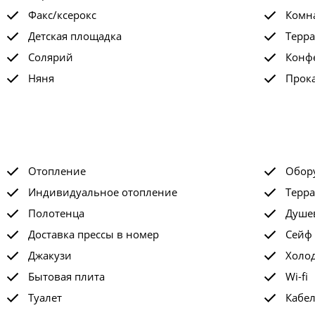
Факс/ксерокс
Комна
Детская площадка
Терра
Солярий
Конф
Няня
Прок
Отопление
Обор
Индивидуальное отопление
Терра
Полотенца
Душе
Доставка прессы в номер
Сейф
Джакузи
Холо
Бытовая плита
Wi-fi
Туалет
Кабе