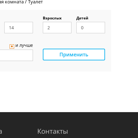
я комната / Туалет
Взрослых
Детей
и лучше
Применить
а
Контакты