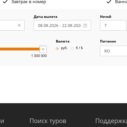
Завтрак в номер
Ванна
Даты вылета
Ночей
Валюта
Питание
руб.
€ / $
1 000 000
ти
Поиск туров
Поддержк