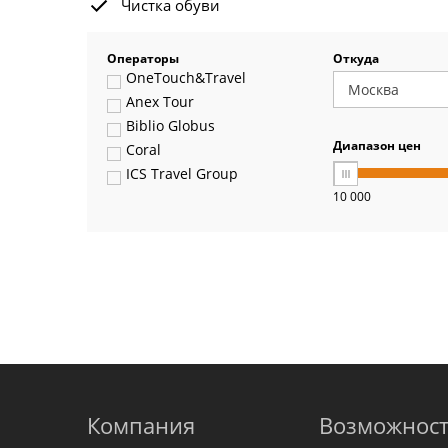
Чистка обуви
Операторы
Откуда
OneTouch&Travel
Anex Tour
Biblio Globus
Диапазон цен
Coral
ICS Travel Group
10 000
Pegas Touristik
Art-Tour
Delfin
Panteon
Ambotis
Paks
Amigo-S
Pac Group
Alean
Sunmar
Компания
Возможнос
PlanTravel