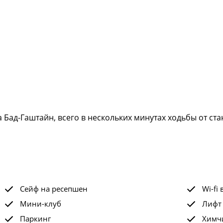
 Бад-Гаштайн, всего в нескольких минутах ходьбы от ст
Сейф на ресепшен
Wi-fi 
Мини-клуб
Лифт
Паркинг
Химчи