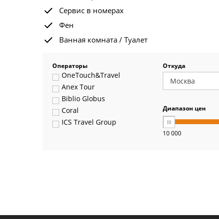
Сервис в номерах
Фен
Ванная комната / Туалет
Операторы
Откуда
OneTouch&Travel
Anex Tour
Biblio Globus
Диапазон цен
Coral
ICS Travel Group
10 000
Pegas Touristik
Art-Tour
Delfin
Panteon
Ambotis
Paks
Amigo-S
Pac Group