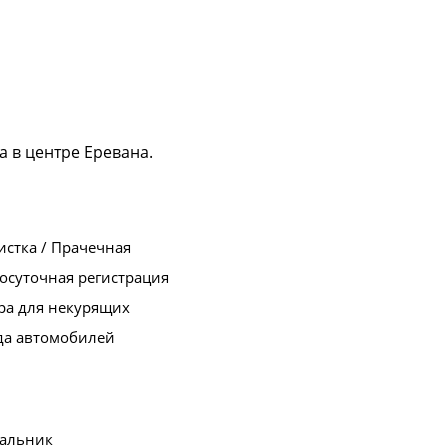
 в центре Еревана.
стка / Прачечная
осуточная регистрация
ра для некурящих
да автомобилей
альник