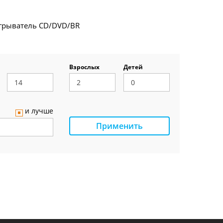
грыватель CD/DVD/BR
Взрослых
Детей
и лучше
Применить