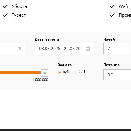
Уборка
Wi-fi
Туалет
Прои
Даты вылета
Ночей
Валюта
Питание
руб.
€ / $
1 000 000