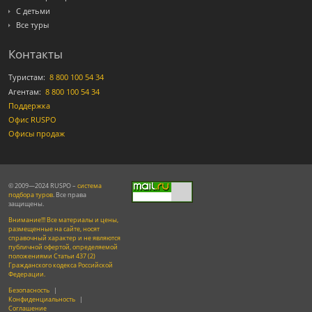
С детьми
Все туры
Контакты
Туристам:
8 800 100 54 34
Агентам:
8 800 100 54 34
Поддержка
Офис RUSPO
Офисы продаж
© 2009—2024 RUSPO –
система
подбора туров
. Все права
защищены.
Внимание!!! Все материалы и цены,
размещенные на сайте, носят
справочный характер и не являются
публичной офертой, определяемой
положениями Статьи 437 (2)
Гражданского кодекса Российской
Федерации.
Безопасность
|
Конфиденциальность
|
Соглашение