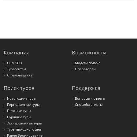
Pac
Group
Alean
Sunmar
PlanTravel
FUN&SUN
ex TUI
Крымская
Волна
LOTI
Russian
Express
Компания
Возможности
Интурист
Travelata
О RUSPO
Модули поиска
Турагентам
Операторам
Страноведение
Поиск туров
Поддержка
Новогодние туры
Вопросы и ответы
Горнолыжные туры
Способы оплаты
Пляжные туры
Горящие туры
Экскурсионные туры
Туры выходного дня
Ранее бронирование