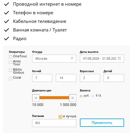
Проводной интернет в номере
Телефон в номере
Кабельное телевидение
Ванная комната / Туалет
Радио
Операторы
Откуда
Даты вылета
OneTouch&Travel
Anex
Tour
Biblio
Ночей
Взрослых
Детей
Globus
Coral
ICS
Travel
Group
Диапазон цен
Валюта
Pegas
руб.
€ / $
Touristik
Art-Tour
10 000
1 000 000
Delfin
Panteon
и лучше
Питание
Ambotis
Применить
Paks
Amigo-S