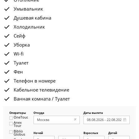
Умывальник
Душевая кабина
Холодильник
Сейф
Уборка
Wi-fi
Туалет
Фен
Телефон в номере
Кабельное телевидение
Ванная комната / Туалет
Операторы
Откуда
Даты вылета
OneTouch&Travel
Anex
Tour
Biblio
Ночей
Взрослых
Детей
Globus