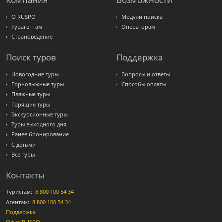
Интурист
Travelata
О RUSPO
Модули поиска
Турагентам
Операторам
Страноведение
Поиск туров
Поддержка
Новогодние туры
Вопросы и ответы
Горнолыжные туры
Способы оплаты
Пляжные туры
Горящие туры
Экскурсионные туры
Туры выходного дня
Ранее бронирование
С детьми
Все туры
Контакты
Туристам:
8 800 100 54 34
Агентам:
8 800 100 54 34
Поддержка