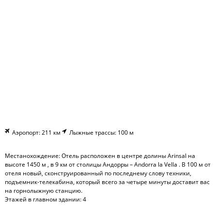
Аэропорт: 211 км
Лыжные трассы: 100 м
Местанохождение: Отель расположен в центре долины Arinsal на
высоте 1450 м , в 9 км от столицы Андорры – Andorra la Vella . В 100 м от
отеля новый, сконструированный по последнему слову техники,
подъемник-телекабина, который всего за четыре минуты доставит вас
на горнолыжную станцию.
Этажей в главном здании: 4