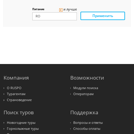
Delfin
Panteon
и лучше
Питание
Ambotis
Применить
Paks
Amigo-S
Pac
Group
Alean
Sunmar
PlanTravel
FUN&SUN
ex TUI
Крымская
Волна
LOTI
Russian
Express
Компания
Возможности
Интурист
Travelata
О RUSPO
Модули поиска
Турагентам
Операторам
Страноведение
Поиск туров
Поддержка
Новогодние туры
Вопросы и ответы
Горнолыжные туры
Способы оплаты