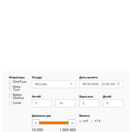
Операторы
Откуда
Даты вылета
OneTouch&Travel
Anex
Tour
Biblio
Ночей
Взрослых
Детей
Globus
Coral
ICS
Travel
Group
Диапазон цен
Валюта
Pegas
руб.
€ / $
Touristik
Art-Tour
10 000
1 000 000