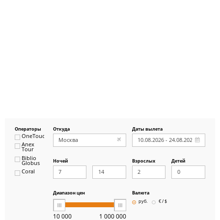
Операторы
Откуда
Даты вылета
OneTouch&Travel
Anex
Tour
Biblio
Ночей
Взрослых
Детей
Globus
Coral
ICS
Travel
Group
Диапазон цен
Валюта
Pegas
руб.
€ / $
Touristik
Art-Tour
10 000
1 000 000