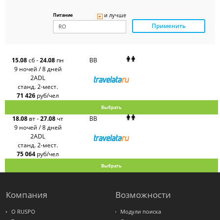
Delfin
Panteon
и лучше
Питание
Ambotis
Применить
Paks
Amigo-S
Pac
Group
Alean
15.08
сб
-
24.08
пн
BB
Sunmar
9 ночей / 8 дней
PlanTravel
2ADL
FUN&SUN
станд. 2-мест.
ex TUI
71 426
руб/чел
Крымская
Волна
Выбрать
LOTI
18.08
вт
-
27.08
чт
BB
Russian
Express
9 ночей / 8 дней
Интурист
2ADL
Travelata
станд. 2-мест.
75 064
руб/чел
Выбрать
Компания
Возможности
О RUSPO
Модули поиска