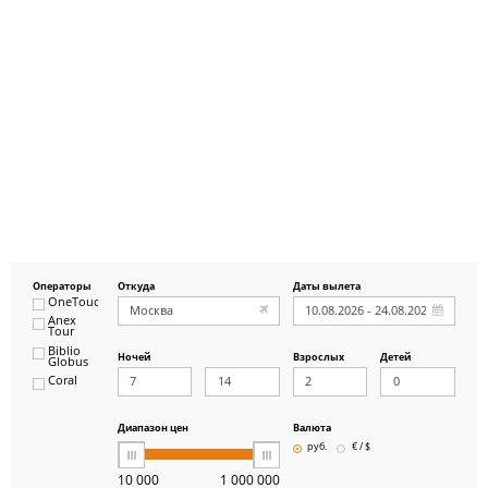
Операторы
Откуда
Даты вылета
OneTouch&Travel
Anex
Tour
Biblio
Ночей
Взрослых
Детей
Globus
Coral
ICS
Travel
Group
Диапазон цен
Валюта
Pegas
руб.
€ / $
Touristik
Art-Tour
10 000
1 000 000