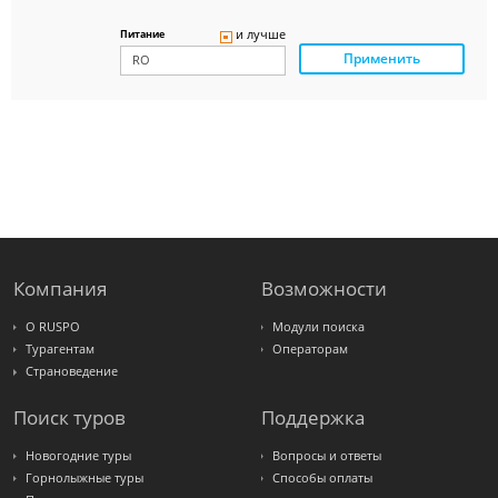
Delfin
Panteon
и лучше
Питание
Ambotis
Применить
Paks
Amigo-S
Pac
Group
Alean
Sunmar
PlanTravel
FUN&SUN
ex TUI
Крымская
Волна
LOTI
Russian
Express
Компания
Возможности
Интурист
Travelata
О RUSPO
Модули поиска
Турагентам
Операторам
Страноведение
Поиск туров
Поддержка
Новогодние туры
Вопросы и ответы
Горнолыжные туры
Способы оплаты