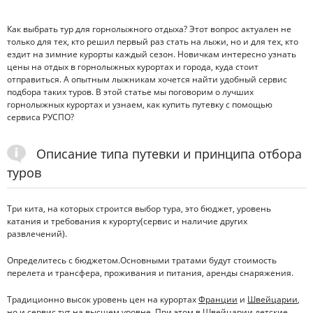
Как выбрать тур для горнолыжного отдыха? Этот вопрос актуален не
только для тех, кто решил первый раз стать на лыжи, но и для тех, кто
ездит на зимние курорты каждый сезон. Новичкам интересно узнать
цены на отдых в горнолыжных курортах и города, куда стоит
отправиться. А опытным лыжникам хочется найти удобный сервис
подбора таких туров. В этой статье мы поговорим о лучших
горнолыжных курортах и узнаем, как купить путевку с помощью
сервиса РУСПО?
Описание типа путевки и принципа отбора
туров
Три кита, на которых строится выбор тура, это бюджет, уровень
катания и требования к курорту(сервис и наличие других
развлечений).
Определитесь с бюджетом.Основными тратами будут стоимость
перелета и трансфера, проживания и питания, аренды снаряжения.
Традиционно высок уровень цен на курортах
Франции
и
Швейцарии
,
но и сервис тут на высшем уровне. При этом в Швейцарии детские