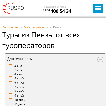
Поддержка 24 часа
100 54 34
8 800
Поиск туров
Отдых на лыжах
из Пензы
Туры из Пензы от всех
туроператоров
Длительность
2 дня
3 дня
4 дня
5 дней
6 дней
7 дней
8 дней
9 дней
10 дней
11 дней