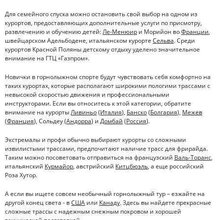
Для семейного спуска можно остановить свой выбор на одном из
курортов, предоставляющих дополнительные услуги по присмотру,
развлечению и обучению детей:
Ле-Менюир
и Морийон во
Франции
,
швейцарском Адельбодене, итальянском курорте
Сельва
. Среди
курортов Красной Поляны детскому отдыху уделено значительное
внимание на ГТЦ «Газпром».
Новички в горнолыжном спорте будут чувствовать себя комфортно на
таких курортах, которые располагают широкими пологими трассами с
невысокой скоростью движения и профессиональными
инструкторами. Если вы относитесь к этой категории, обратите
внимание на курорты
Ливиньо
(
Италия
),
Банско
(
Болгария
),
Межев
(
Франция
), Сольдеу (
Андорра
) и
Домбай
(
Россия
).
Экстремалы и профи обычно выбирают курорты со сложными
извилистыми трассами, предпочитают наличие трасс для фрирайда.
Таким можно посоветовать отправиться на французский
Валь-Торанс
,
итальянский
Курмайор
, австрийский
Китцбюэль
, а еще российский
Роза Хутор.
А если вы ищете совсем необычный горнолыжный тур – езжайте на
другой конец света - в
США
или
Канаду
. Здесь вы найдете прекрасные
сложные трассы с надежным снежным покровом и хорошей