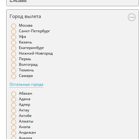
Город вылета
Москва
Санкт-Петербург
Уфа
Казань
Екатеринбург
Нижний Новгород
Пермь
Волгоград
Тюмень
Самара
Остальные города
Абакан
Адана
Адлер
Актау
Актобе
Алматы
Анапа
Андижан
Анкара