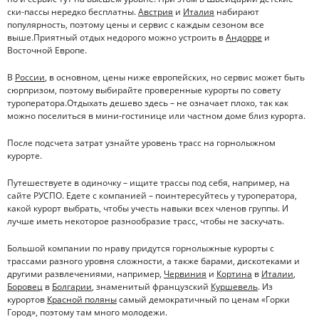
ски-пассы нередко бесплатны.
Австрия
и
Италия
набирают
популярность, поэтому цены и сервис с каждым сезоном все
выше.Приятный отдых недорого можно устроить в
Андорре
и
Восточной Европе.
В
России
, в основном, цены ниже европейских, но сервис может быть
сюрпризом, поэтому выбирайте проверенные курорты по совету
туроператора.Отдыхать дешево здесь – не означает плохо, так как
можно поселиться в мини-гостинице или частном доме близ курорта.
После подсчета затрат узнайте уровень трасс на горнолыжном
курорте.
Путешествуете в одиночку – ищите трассы под себя, например, на
сайте РУСПО. Едете с компанией – поинтересуйтесь у туроператора,
какой курорт выбрать, чтобы учесть навыки всех членов группы. И
лучше иметь некоторое разнообразие трасс, чтобы не заскучать.
Большой компании по нраву придутся горнолыжные курорты с
трассами разного уровня сложности, а также барами, дискотеками и
другими развлечениями, например,
Червиния
и
Кортина
в
Италии
,
Боровец
в
Болгарии
, знаменитый французский
Куршевель
. Из
курортов
Красной поляны
самый демократичный по ценам «Горки
Город», поэтому там много молодежи.