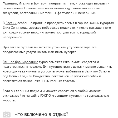
Франция
,
Италия
и
Болгария
понравятся тем, кто жаждет веселья и
развлечений.По вечерам спортсменов ждут многочисленные
экскурсии, рестораны и магазины, фестивали и вечеринки.
В
России
особенно приятно проводить время в горнолыжных курортах
близ Сочи, ведь морское побережье недалеко, и после насыщенного
дня среди горных вершин можно прогуляться по городской
набережной.
При заказе путевки вы можете уточнить у туроператора все
предлагаемые услуги на том или ином курорте.
Раннее бронирование
туров поможет сэкономить средства и
подготовиться к поездке. Для
путешествия с детьми
можно выделить
новогодние каникулы и устроить турне: побывать в Великом Устюге
под Новый Год или Рождество, покататься на упряжках собак и
прокатиться по заснеженным горным трассам.
Если вы легки на подъем и можете сорваться в любой момент,
отслеживайте на сайте РУСПО «горящие» путевки на горнолыжные
курорты.
Что включено в отдых?