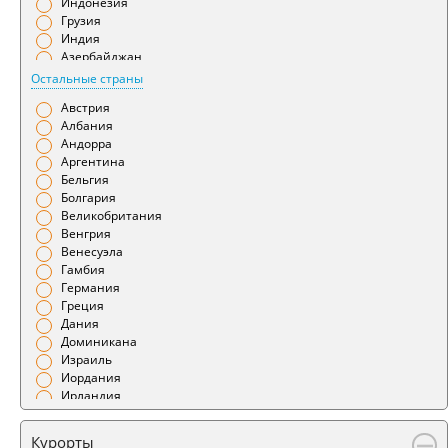
Индонезия
Гянджа
Грузия
Даламан
Индия
Душанбе
Азербайджан
Ереван
Бахрейн
Остальные страны
Иваново
Беларусь
Ижевск
Австрия
Армения
Измир
Албания
Иркутск
Андорра
Йошкар-Ола
Аргентина
Калининград
Бельгия
Калуга
Болгария
Камчатка
Великобритания
Караганда
Венгрия
Кемерово
Венесуэла
Киров
Гамбия
Краснодар
Германия
Красноярск
Греция
Курган
Дания
Курск
Доминикана
Кутаиси
Израиль
Кызыл
Иордания
Ленкорань
Ирландия
Магадан
Испания
Магнитогорск
Италия
Курорты