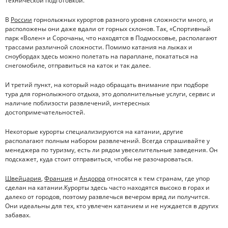
технической подготовкой.
В
России
горнолыжных курортов разного уровня сложности много, и
расположены они даже вдали от горных склонов. Так, «Спортивный
парк «Волен» и Сорочаны, что находятся в Подмосковье, располагают
трассами различной сложности. Помимо катания на лыжах и
сноубордах здесь можно полетать на параплане, покататься на
снегомобиле, отправиться на каток и так далее.
И третий пункт, на который надо обращать внимание при подборе
тура для горнолыжного отдыха, это дополнительные услуги, сервис и
наличие поблизости развлечений, интересных
достопримечательностей.
Некоторые курорты специализируются на катании, другие
располагают полным набором развлечений. Всегда спрашивайте у
менеджера по туризму, есть ли рядом увеселительные заведения. Он
подскажет, куда стоит отправиться, чтобы не разочароваться.
Швейцария
,
Франция
и
Андорра
относятся к тем странам, где упор
сделан на катании.Курорты здесь часто находятся высоко в горах и
далеко от городов, поэтому развлечься вечером вряд ли получится.
Они идеальны для тех, кто увлечен катанием и не нуждается в других
забавах.