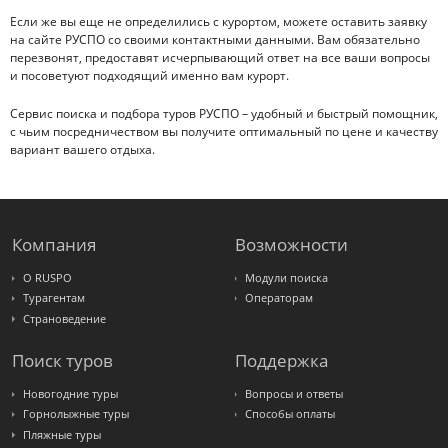
Если же вы еще не определились с курортом, можете оставить заявку
на сайте РУСПО со своими контактными данными. Вам обязательно
перезвонят, предоставят исчерпывающий ответ на все ваши вопросы
и посоветуют подходящий именно вам курорт.
Сервис поиска и подбора туров РУСПО – удобный и быстрый помощник,
с чьим посредничеством вы получите оптимальный по цене и качеству
вариант вашего отдыха.
Компания
Возможности
О RUSPO
Модули поиска
Турагентам
Операторам
Страноведение
Поиск туров
Поддержка
Новогодние туры
Вопросы и ответы
Горнолыжные туры
Способы оплаты
Пляжные туры