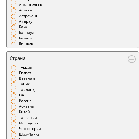
Архангельск
Астана
Астрахань
Атырау
Баку
Барнаул
Батуми
Бишкек
Благовещенск
Бодрум
Страна
Братск
Брест
Турция
Бугульма
Египет
Бухара
Вьетнам
Варшава
Тунис
Великий Устюг
Таиланд
Витебск
ОАЭ
Владивосток
Россия
Владикавказ
Абхазия
Владимир
Китай
Воронеж
Танзания
Геленджик
Мальдивы
Гомель
Черногория
Горно-Алтайск
Шри-Ланка
Грозный