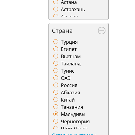
Астана
Астрахань
Атырау
Баку
Страна
Барнаул
Батуми
Турция
Бишкек
Египет
Благовещенск
Вьетнам
Бодрум
Таиланд
Братск
Тунис
Брест
ОАЭ
Бугульма
Россия
Бухара
Абхазия
Варшава
Китай
Великий Устюг
Танзания
Витебск
Мальдивы
Владивосток
Черногория
Владикавказ
Шри-Ланка
Владимир