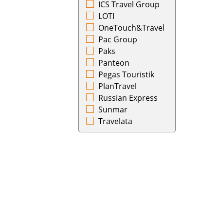
ICS Travel Group
Чехия
Камчатский
LOTI
Швейцария
Псков
OneTouch&Travel
Швеция
Ростов-на-Дону
Pac Group
Эстония
Самарканд
Paks
ЮАР
Саранск
Panteon
Южная Корея
Саратов
Pegas Touristik
Ямайка
Симферополь
PlanTravel
Япония
Сочи
Russian Express
Ставрополь
Sunmar
Стамбул
Travelata
Сургут
Сухум
Сыктывкар
Тамбов
Ташкент
Тбилиси
Тобольск
Токио
Томск