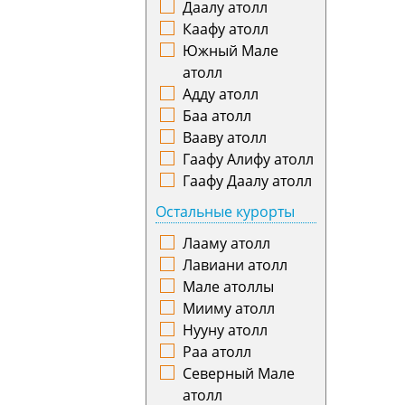
Даалу атолл
Испания
Киров
Каафу атолл
Италия
Краснодар
Южный Мале
Казахстан
Красноярск
атолл
Камбоджа
Курган
Адду атолл
Катар
Курск
Баа атолл
Кения
Кутаиси
Вааву атолл
Кипр
Кызыл
Гаафу Алифу атолл
Киргизия
Ленкорань
Гаафу Даалу атолл
Коста-Рика
Магадан
Остальные курорты
Куба
Магнитогорск
Латвия
Махачкала
Лааму атолл
Литва
Минеральные
Лавиани атолл
Люксембург
Воды
Мале атоллы
Маврикий
Минск
Мииму атолл
Малайзия
Мурманск
Нууну атолл
Мальта
Набережные
Раа атолл
Мексика
Челны
Северный Мале
Монако
Назрань
атолл