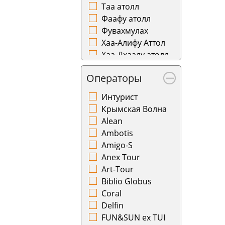
Нидерланды
Нальчик
Таа атолл
Норвегия
Нарьян-Мар
Фаафу атолл
Оман
Нахичевань
Фувахмулах
Панама
Нижневартовск
Хаа-Алифу Аттол
Португалия
Нижнекамск
Хаа-Дхаалу атолл
Румыния
Новокузнецк
Шавиани атолл
Саудовская
Новосибирск
Операторы
Аравия
Новый Уренгой
Интурист
Сейшелы
Норильск
Крымская Волна
Сербия
Ноябрьск
Alean
Сингапур
Нукус
Ambotis
Словакия
Омск
Amigo-S
Словения
Оренбург
Anex Tour
США
Орск
Art-Tour
Узбекистан
Осака
Biblio Globus
Филиппины
Ош
Coral
Финляндия
Пенза
Delfin
Франция
Петрозаводск
FUN&SUN ex TUI
Хорватия
Петропавловск-