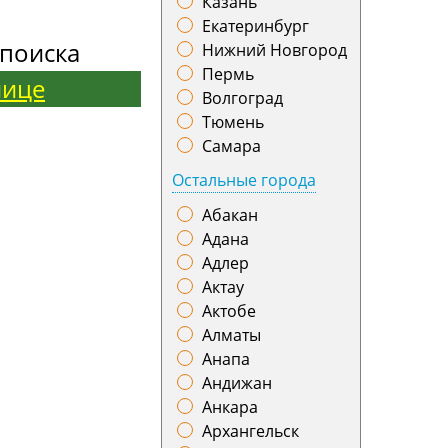
Казань
Екатеринбург
поиска
Нижний Новгород
Пермь
нице
Волгоград
Тюмень
Самара
Остальные города
Абакан
Адана
Адлер
Актау
Актобе
Алматы
Анапа
Андижан
Анкара
Архангельск