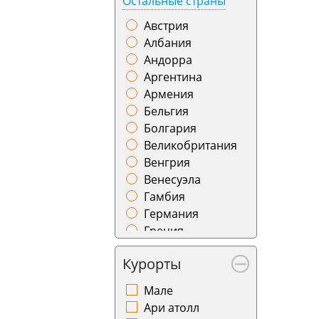
Остальные страны
Индонезия
Воронеж
Грузия
Австрия
Геленджик
Азербайджан
Албания
Гомель
Индия
Андорра
Горно-Алтайск
Бахрейн
Аргентина
Грозный
Беларусь
Армения
Гянджа
Марокко
Бельгия
Даламан
Болгария
Душанбе
Великобритания
Ереван
Венгрия
Иваново
Венесуэла
Ижевск
Гамбия
Измир
Германия
Иркутск
Греция
Йошкар-Ола
Дания
Калининград
Курорты
Доминикана
Калуга
Израиль
Камчатка
Мале
Иордания
Караганда
Ари атолл
Ирландия
Кемерово