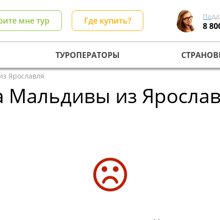
Подд
рите мне тур
Где купить?
8 80
ТУРОПЕРАТОРЫ
СТРАНОВ
из Ярославля
 Мальдивы из Ярославл