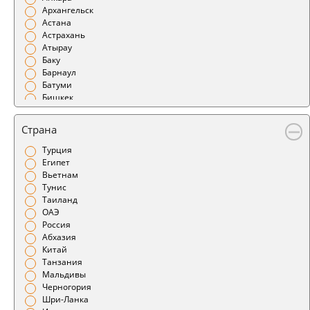
Архангельск
Астана
Астрахань
Атырау
Баку
Барнаул
Батуми
Бишкек
Благовещенск
Бодрум
Страна
Братск
Брест
Турция
Бугульма
Египет
Бухара
Вьетнам
Варшава
Тунис
Великий Устюг
Таиланд
Витебск
ОАЭ
Владивосток
Россия
Владикавказ
Абхазия
Владимир
Китай
Воронеж
Танзания
Геленджик
Мальдивы
Гомель
Черногория
Горно-Алтайск
Шри-Ланка
Грозный