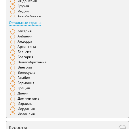
Индонезия
Гянджа
Грузия
Даламан
Индия
Душанбе
Азербайджан
Ереван
Бахрейн
Остальные страны
Иваново
Беларусь
Ижевск
Австрия
Армения
Измир
Албания
Иркутск
Андорра
Йошкар-Ола
Аргентина
Калининград
Бельгия
Калуга
Болгария
Камчатка
Великобритания
Караганда
Венгрия
Кемерово
Венесуэла
Киров
Гамбия
Краснодар
Германия
Красноярск
Греция
Курган
Дания
Курск
Доминикана
Кутаиси
Израиль
Кызыл
Иордания
Ленкорань
Ирландия
Магадан
Испания
Магнитогорск
Италия
Курорты