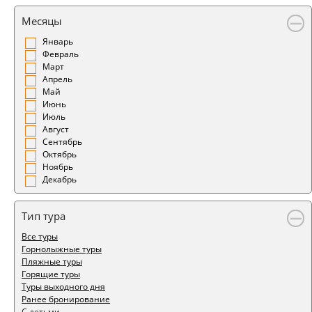
Месяцы
Январь
Февраль
Март
Апрель
Май
Июнь
Июль
Август
Сентябрь
Октябрь
Ноябрь
Декабрь
Тип тура
Все туры
Горнолыжные туры
Пляжные туры
Горящие туры
Туры выходного дня
Ранее бронирование
С детьми