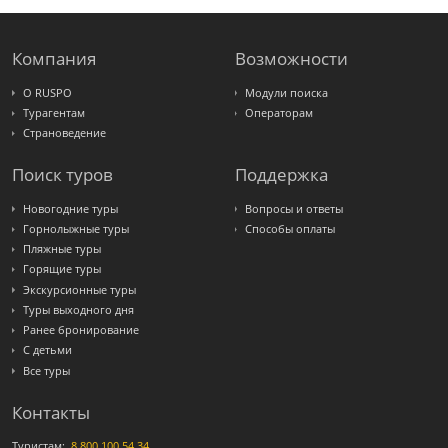
Компания
Возможности
О RUSPO
Модули поиска
Турагентам
Операторам
Страноведение
Поиск туров
Поддержка
Новогодние туры
Вопросы и ответы
Горнолыжные туры
Способы оплаты
Пляжные туры
Горящие туры
Экскурсионные туры
Туры выходного дня
Ранее бронирование
С детьми
Все туры
Контакты
Туристам:
8 800 100 54 34