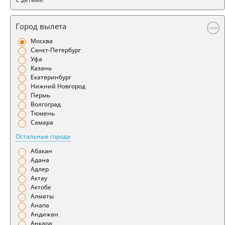
Город вылета
Москва
Санкт-Петербург
Уфа
Казань
Екатеринбург
Нижний Новгород
Пермь
Волгоград
Тюмень
Самара
Остальные города
Абакан
Адана
Адлер
Актау
Актобе
Алматы
Анапа
Андижан
Анкара