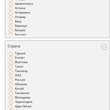
Архангельск
Астана
Астрахань
Атырау
Баку
Барнаул
Батуми
Бишкек
Благовещенск
Бодрум
Страна
Братск
Брест
Турция
Бугульма
Египет
Бухара
Вьетнам
Варшава
Тунис
Великий Устюг
Таиланд
Витебск
ОАЭ
Владивосток
Россия
Владикавказ
Абхазия
Владимир
Китай
Воронеж
Танзания
Геленджик
Мальдивы
Гомель
Черногория
Горно-Алтайск
Шри-Ланка
Грозный