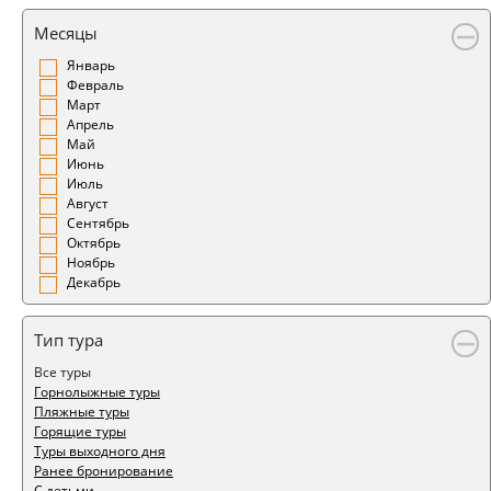
Месяцы
Январь
Февраль
Март
Апрель
Май
Июнь
Июль
Август
Сентябрь
Октябрь
Ноябрь
Декабрь
Тип тура
Все туры
Горнолыжные туры
Пляжные туры
Горящие туры
Туры выходного дня
Ранее бронирование
С детьми