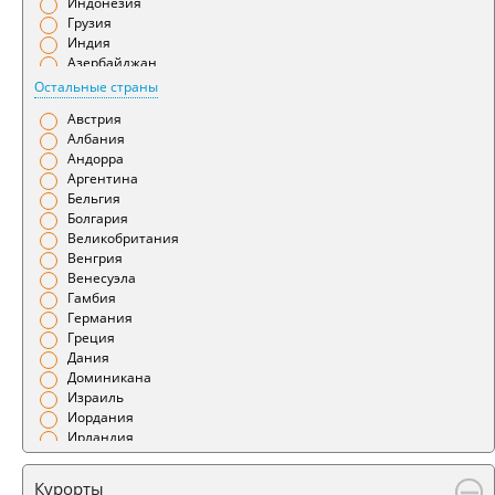
Индонезия
Гянджа
Грузия
Даламан
Индия
Душанбе
Азербайджан
Ереван
Бахрейн
Остальные страны
Иваново
Беларусь
Ижевск
Австрия
Армения
Измир
Албания
Иркутск
Андорра
Йошкар-Ола
Аргентина
Калининград
Бельгия
Калуга
Болгария
Камчатка
Великобритания
Караганда
Венгрия
Кемерово
Венесуэла
Киров
Гамбия
Краснодар
Германия
Красноярск
Греция
Курган
Дания
Курск
Доминикана
Кутаиси
Израиль
Кызыл
Иордания
Ленкорань
Ирландия
Магадан
Испания
Магнитогорск
Италия
Курорты