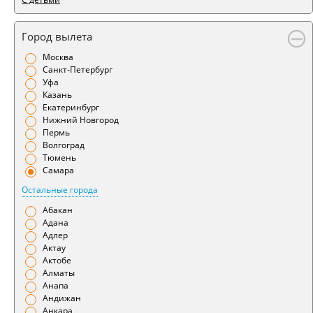
Город вылета
Москва
Санкт-Петербург
Уфа
Казань
Екатеринбург
Нижний Новгород
Пермь
Волгоград
Тюмень
Самара
Остальные города
Абакан
Адана
Адлер
Актау
Актобе
Алматы
Анапа
Андижан
Анкара