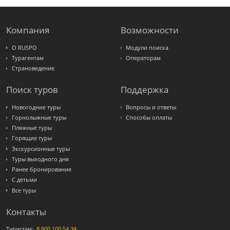
Компания
Возможности
О RUSPO
Модули поиска
Турагентам
Операторам
Страноведение
Поиск туров
Поддержка
Новогодние туры
Вопросы и ответы
Горнолыжные туры
Способы оплаты
Пляжные туры
Горящие туры
Экскурсионные туры
Туры выходного дня
Ранее бронирование
С детьми
Все туры
Контакты
Туристам:
8 800 100 54 34