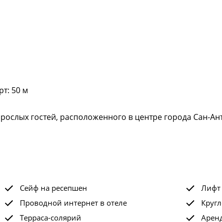
т: 50 м
зрослых гостей, расположенного в центре города Сан-Ан
Сейф на ресепшен
Лифт
Проводной интернет в отеле
Кругл
Терраса-солярий
Арен