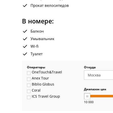
Прокат велосипедов
В номере:
Балкон
Умывальник
Wi-fi
Туалет
Операторы
Откуда
OneTouch&Travel
Anex Tour
Biblio Globus
Диапазон цен
Coral
ICS Travel Group
10 000
Pegas Touristik
Art-Tour