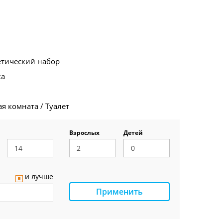
етический набор
ка
я комната / Туалет
Взрослых
Детей
и лучше
Применить